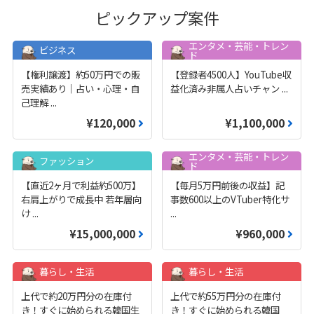
ピックアップ案件
エンタメ・芸能・トレン
ビジネス
ド
【権利譲渡】約50万円での販
【登録者4500人】YouTube収
売実績あり｜占い・心理・自
益化済み非属人占いチャン
...
己理解
...
¥120,000
¥1,100,000
エンタメ・芸能・トレン
ファッション
ド
【直近2ヶ月で利益約500万】
【毎月5万円前後の収益】記
右肩上がりで成長中 若年層向
事数600以上のVTuber特化サ
け
...
...
¥15,000,000
¥960,000
暮らし・生活
暮らし・生活
上代で約20万円分の在庫付
上代で約55万円分の在庫付
き！すぐに始められる韓国生
き！すぐに始められる韓国