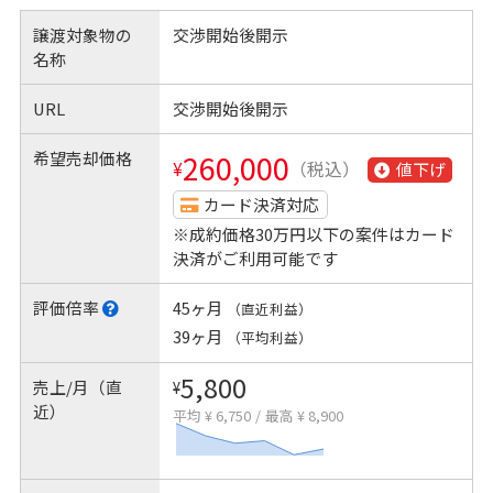
譲渡対象物の
交渉開始後開示
名称
URL
交渉開始後開示
希望売却価格
260,000
¥
（税込）
値下げ
カード決済対応
※成約価格30万円以下の案件はカード
決済がご利用可能です
評価倍率
45ヶ月
（直近利益）
39ヶ月
（平均利益）
5,800
売上/月（直
¥
近）
平均 ¥ 6,750
/
最高 ¥ 8,900