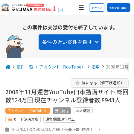
ログイン
新規登録（無料）
(※)
この案件は交渉の受付を終了しています。
条件の近い案件を探す
案件一覧
アカウント（YouTube）
旧車
2008年11月
気になる（値下げ通知）
2008年11月運営YouTube旧車動画サイト 総回
数524万回 現在チャンネル登録者数 8943人
アカウント （YouTube）
本人確認
受付終了
カード決済対応
運営期間10年以上
2023/03/13
2023/03/24
196
7
4
（交渉中 : - ）