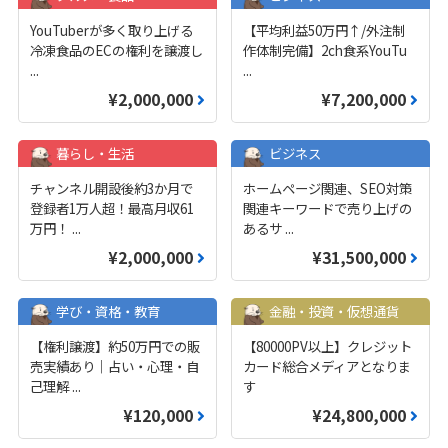
YouTuberが多く取り上げる
【平均利益50万円↑/外注制
冷凍食品のECの権利を譲渡し
作体制完備】2ch食系YouTu
...
...
¥2,000,000
¥7,200,000
暮らし・生活
ビジネス
チャンネル開設後約3か月で
ホームページ関連、SEO対策
登録者1万人超！最高月収61
関連キーワードで売り上げの
万円！
...
あるサ
...
¥2,000,000
¥31,500,000
学び・資格・教育
金融・投資・仮想通貨
【権利譲渡】約50万円での販
【80000PV以上】クレジット
売実績あり｜占い・心理・自
カード総合メディアとなりま
己理解
...
す
¥120,000
¥24,800,000