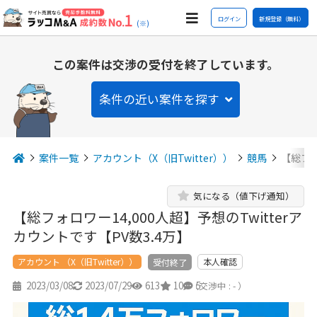
ログイン
新規登録（無料）
(※)
この案件は交渉の受付を終了しています。
条件の近い案件を探す
案件一覧
アカウント（X（旧Twitter））
競馬
【総フォ
気になる（値下げ通知）
【総フォロワー14,000人超】予想のTwitterア
カウントです【PV数3.4万】
アカウント （X（旧Twitter））
本人確認
受付終了
2023/03/08
2023/07/29
613
10
5
（交渉中 : - ）