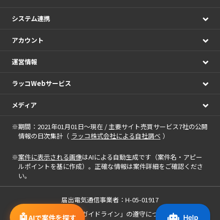
システム連携
アカウント
運営情報
ラッコWebサービス
メディア
※期間：2021年01月01日～現在 / 主要サイト売買サービス7社の公開
情報の日次集計（
ラッコ株式会社による自社調べ
）
※
案件に表示される画像
はAIによる自動生成です（案件名・アピー
ルポイントを基に作成）。正確な情報は案件詳細をご確認くださ
い。
届出電気通信事業者：H-05-01917
「中小M&Aガイドライン」の遵守について
🤖
AIで案件を探す