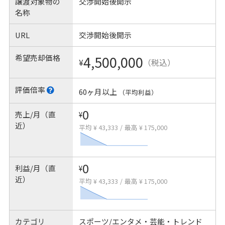
譲渡対象物の
交渉開始後開示
名称
URL
交渉開始後開示
希望売却価格
4,500,000
¥
（税込）
評価倍率
60ヶ月以上
（平均利益）
0
売上/月（直
¥
近）
平均 ¥ 43,333
/
最高 ¥ 175,000
0
利益/月（直
¥
近）
平均 ¥ 43,333
/
最高 ¥ 175,000
カテゴリ
スポーツ/エンタメ・芸能・トレンド