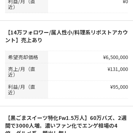
利益/月（直
¥0
近）
【14万フォロワー/属人性小/料理系リポストアカウ
ント】売上あり
希望売却価格
¥6,500,000
売上/月（直
¥131,000
近）
利益/月（直
¥95,000
近）
【黒ごまスイーツ特化Fw1.5万人】60万バズ、2週
間で3000人増。濃いファン化でエンゲ相場の4
倍。グルメ系 顔出し無し