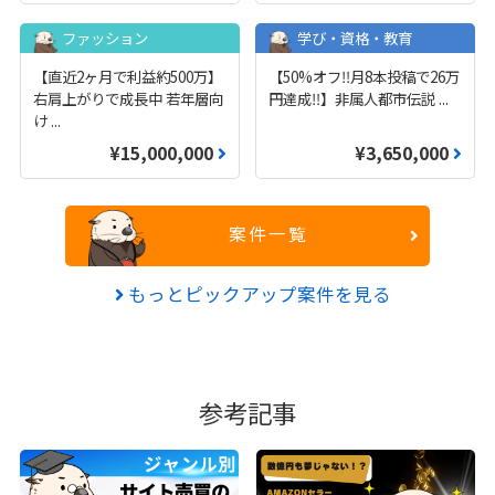
ファッション
学び・資格・教育
【直近2ヶ月で利益約500万】
【50%オフ‼️月8本投稿で26万
右肩上がりで成長中 若年層向
円達成‼️】非属人都市伝説
...
け
...
¥15,000,000
¥3,650,000
案件一覧
もっとピックアップ案件を見る
参考記事