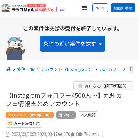
ログイン
新規登録（無料）
(※)
この案件は交渉の受付を終了しています。
条件の近い案件を探す
案件一覧
アカウント（Instagram）
九州カフェ
【In
気になる（値下げ通知）
【Instagramフォロワー4500人〜】九州カ
フェ情報まとめアカウント
アカウント （Instagram）
本人確認
受付終了
カード決済対応
2023/03/10
2023/03/17
170
8
7
（交渉中 : - ）