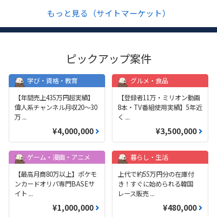
もっと見る（サイトマーケット）
ピックアップ案件
学び・資格・教育
グルメ・食品
【年間売上435万円超実績】
【登録者11万・ミリオン動画
偉人系チャンネル月収20～30
8本・TV番組使用実績】5年近
万
...
く
...
¥4,000,000
¥3,500,000
ゲーム・漫画・アニメ
暮らし・生活
【最高月商80万以上】ポケモ
上代で約55万円分の在庫付
ンカードオリパ専門BASEサ
き！すぐに始められる韓国
イト
...
レース販売
...
¥1,000,000
¥480,000