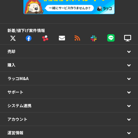
新着/値下げ案件情報
売却
購入
ラッコM&A
サポート
システム連携
アカウント
運営情報