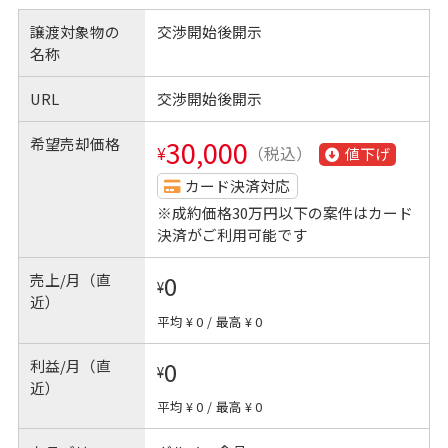
譲渡対象物の
交渉開始後開示
名称
URL
交渉開始後開示
希望売却価格
30,000
¥
（税込）
値下げ
カード決済対応
※成約価格30万円以下の案件はカード
決済がご利用可能です
売上/月（直
0
¥
近）
平均 ¥ 0
/
最高 ¥ 0
利益/月（直
0
¥
近）
平均 ¥ 0
/
最高 ¥ 0