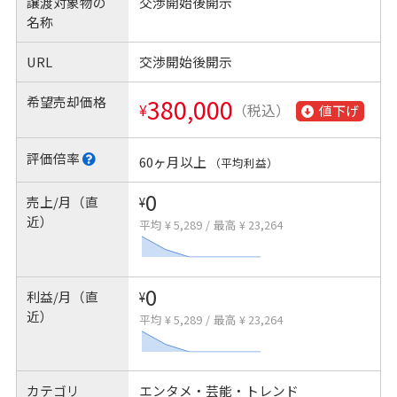
譲渡対象物の
交渉開始後開示
名称
URL
交渉開始後開示
希望売却価格
380,000
¥
（税込）
値下げ
評価倍率
60ヶ月以上
（平均利益）
0
売上/月（直
¥
近）
平均 ¥ 5,289
/
最高 ¥ 23,264
0
利益/月（直
¥
近）
平均 ¥ 5,289
/
最高 ¥ 23,264
カテゴリ
エンタメ・芸能・トレンド