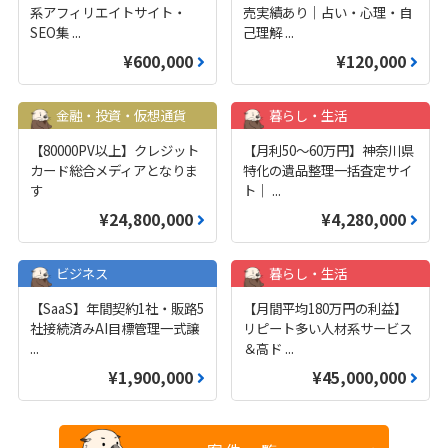
系アフィリエイトサイト・
売実績あり｜占い・心理・自
SEO集
...
己理解
...
¥600,000
¥120,000
金融・投資・仮想通貨
暮らし・生活
【80000PV以上】クレジット
【月利50〜60万円】神奈川県
カード総合メディアとなりま
特化の遺品整理一括査定サイ
す
ト｜
...
¥24,800,000
¥4,280,000
ビジネス
暮らし・生活
【SaaS】年間契約1社・販路5
【月間平均180万円の利益】
社接続済みAI目標管理一式譲
リピート多い人材系サービス
...
＆高ド
...
¥1,900,000
¥45,000,000