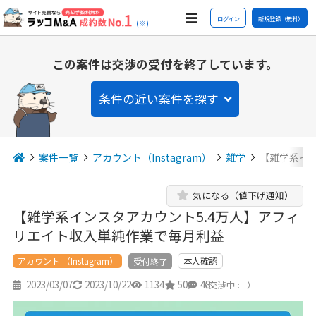
ログイン
新規登録（無料）
(※)
この案件は交渉の受付を終了しています。
条件の近い案件を探す
案件一覧
アカウント（Instagram）
雑学
【雑学系イン
気になる（値下げ通知）
【雑学系インスタアカウント5.4万人】アフィ
リエイト収入単純作業で毎月利益
アカウント （Instagram）
本人確認
受付終了
2023/03/07
2023/10/22
1134
50
48
（交渉中 : - ）