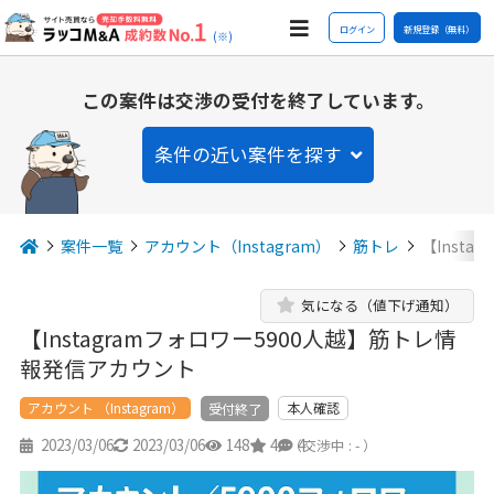
ログイン
新規登録（無料）
(※)
この案件は交渉の受付を終了しています。
条件の近い案件を探す
案件一覧
アカウント（Instagram）
筋トレ
【Inst
気になる（値下げ通知）
【Instagramフォロワー5900人越】筋トレ情
報発信アカウント
アカウント （Instagram）
本人確認
受付終了
2023/03/06
2023/03/06
148
4
4
（交渉中 : - ）