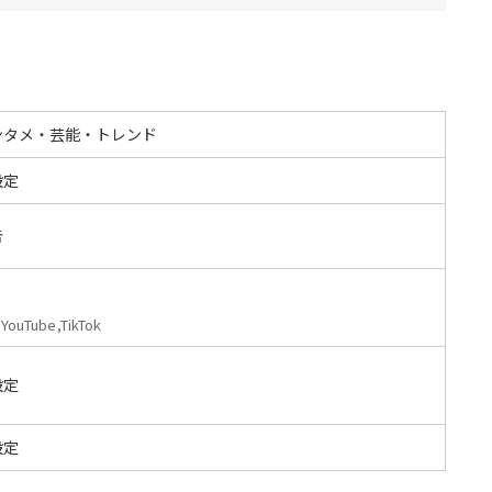
ンタメ・芸能・トレンド
設定
告
S
YouTube,TikTok
設定
設定