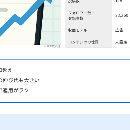
118
投稿数
フォロワー数・
28,260
登録者数
広告
収益モデル
未設定
コンテンツの性質
※AI生成画像
00超え
の伸び代も大きい
で運用がラク