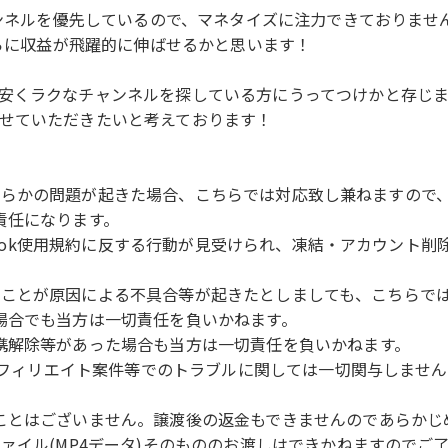
ャンネルを優先しているので、マネタイズに注力できておりませ
さらに収益が飛躍的に伸ばせるかと思います！
安くラクなチャンネルを探している方にうってつけかと存じ
せていただきたいと考えております！
により何らかの問題が起きた場合、こちらでは対応致し兼ねますの
責任になります。
TikTok使用規約に反する行動が見受けられ、凍結・アカウン
トされたことが原因による不具合等が起きたとしましても、こちら
場合でも当方は一切責任を負いかねます。
携解除等があった場合も当方は一切責任を負いかねます。
、アフィリエイト案件等でのトラブルに関しては一切関与しませ
ことはございません。譲渡後の返金もできませんのであらかじ
ァイル(MP4データ)そのもののお渡しはできかねますのでご