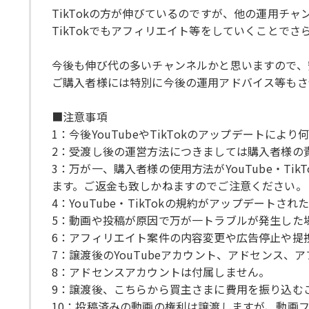
TikTokの方が伸びているのですが、他の運用チ
TikTokでもアフィリエイト等をしていくことで
今後も伸び代の多いチャンネルかと思いますので、
ご購入者様には特別に今後の運用アドバイス等もさ
■注意事項
1：今後YouTubeやTikTokのアップデート
2：受渡し後の運営方法につきましては購入者様の
3：万が一、購入者様の使用方法がYouTube・
ます。ご返金も致しかねますのでご注意ください。
4：YouTube・TikTokの規約がアップデー
5：動画や投稿が原因で万が一トラブルが発生した
6：アフィリエイト案件の内容変更や広告停止や提
7：譲渡後のYouTubeアカウント、アドセンス
8：アドセンスアカウントは付属しません。
9：譲渡後、こちらから買主さまに費用を振り込む
10：投稿済みの動画の権利は譲渡しますが、動画フ