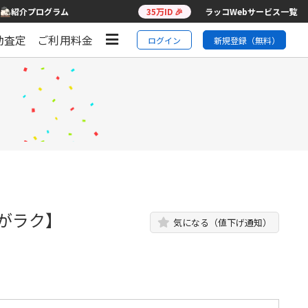
紹介プログラム
35万ID 🎉
ラッコWebサービス一覧
動査定
ご利用料金
ログイン
新規登録（無料）
営がラク】
気になる（値下げ通知）