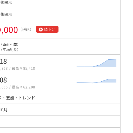
始後開示
始後開示
0,000
（税込）
値下げ
（直近利益）
（平均利益）
418
,363
/
最高 ¥ 85,418
208
,665
/
最高 ¥ 62,208
メ・芸能・トレンド
10月