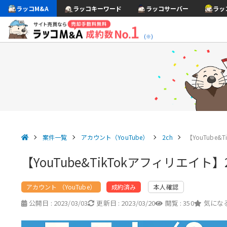
ラッコM&A
ラッコキーワード
ラッコサーバー
ラッ
(※)
案件一覧
アカウント（YouTube）
2ch
【YouTube
【YouTube&TikTokアフィリエ
アカウント （YouTube）
本人確認
成約済み
公開日 :
2023/03/03
更新日 :
2023/03/20
閲覧 :
350
気になる