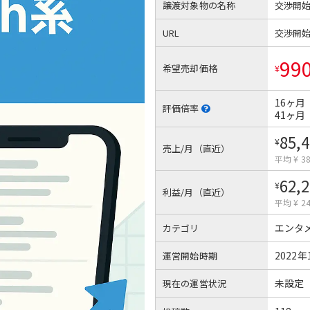
譲渡対象物の名称
交渉開
URL
交渉開
99
希望売却価格
¥
16ヶ月
評価倍率
41ヶ月
85,
¥
売上/月（直近）
平均 ¥ 38
62,
¥
利益/月（直近）
平均 ¥ 24
エンタ
カテゴリ
2022年
運営開始時期
未設定
現在の運営状況