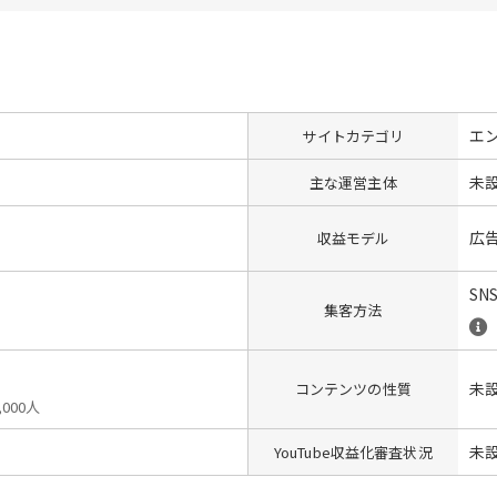
エ
サイトカテゴリ
未
主な運営主体
広
収益モデル
SN
集客方法
未
コンテンツの性質
,000人
未
YouTube収益化審査状況