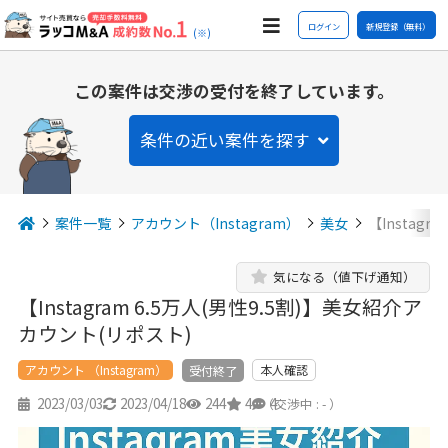
ログイン
新規登録（無料）
(※)
この案件は交渉の受付を終了しています。
条件の近い案件を探す
案件一覧
アカウント（Instagram）
美女
【Instagr
気になる（値下げ通知）
【Instagram 6.5万人(男性9.5割)】美女紹介ア
カウント(リポスト)
アカウント （Instagram）
本人確認
受付終了
2023/03/03
2023/04/18
244
4
4
（交渉中 : - ）