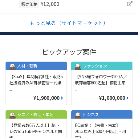
¥12,000
販売価格
もっと見る（サイトマーケット）
ピックアップ案件
人材・転職
ファッション
【SaaS】年間契約1社・販路5
【SNS総フォロワー3200人／
社接続済みAI目標管理一式譲
既存顧客600名超】植物由来
...
...
¥1,900,000
¥1,000,000
シニア・終活・年金
ビジネス
【登録者数6万人以上】脳ト
EC事業：【古書・古本】
レのYouTubeチャンネルと関
2025年売上600万円以上・利
連
...
益2
...