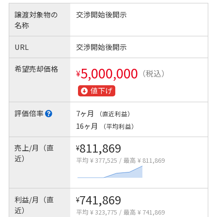
譲渡対象物の
交渉開始後開示
名称
URL
交渉開始後開示
希望売却価格
5,000,000
¥
（税込）
値下げ
評価倍率
7ヶ月
（直近利益）
16ヶ月
（平均利益）
811,869
売上/月（直
¥
近）
平均 ¥ 377,525
/
最高 ¥ 811,869
741,869
利益/月（直
¥
近）
平均 ¥ 323,775
/
最高 ¥ 741,869