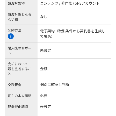
コンテンツ / 著作権 / SNSアカウント
譲渡対象物
譲渡対象となら
なし
ない物
契約方法
電子契約（取引条件から契約書を生成し
て署名）
?
購入後のサポー
未設定
ト
売却において
金額
最も重視するこ
と
個別に確認し判断
交渉審査
必要
買主の本人確認
未設定
競業避止期間