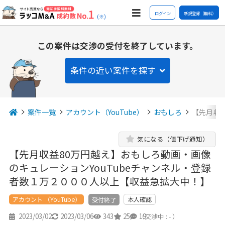
ログイン
新規登録（無料）
(※)
この案件は交渉の受付を終了しています。
条件の近い案件を探す
案件一覧
アカウント（YouTube）
おもしろ
【先月収
気になる（値下げ通知）
【先月収益80万円越え】おもしろ動画・画像
のキュレーションYouTubeチャンネル・登録
者数１万２０００人以上【収益急拡大中！】
アカウント （YouTube）
本人確認
受付終了
2023/03/02
2023/03/06
343
25
19
（交渉中 : - ）