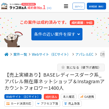
ログイン
新規登録（無料）
(※)
この案件は成約済みです。
成約期間：94日
条件の近い案件を探す
案件一覧
Webサイト（ECサイト）
アパレルEC
【売上
気になる（値下げ通知）
【売上実績あり】BASEレディースダーク系_
アパレル無在庫ネットショップ＆Instagramア
カウントフォロワー1400人
Webサイト （ECサイト）
本人確認
GA連携
成約済み
カード決済対応
アクセス下落
売上急落