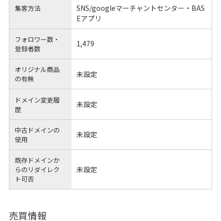
SNS/googleマーチャントセンター・BAS
集客方法
Eアプリ
フォロワー数・
1,479
登録者数
オリジナル商品
未設定
の有無
ドメイン変更履
未設定
歴
中古ドメインの
未設定
使用
既存ドメインか
未設定
らのリダイレク
ト可否
売買情報