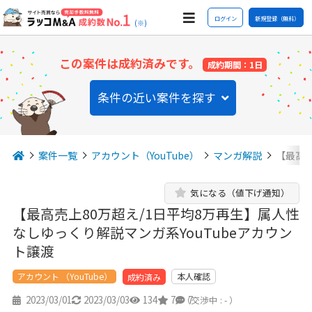
ログイン
新規登録（無料）
(※)
この案件は成約済みです。
成約期間：1日
条件の近い案件を探す
案件一覧
アカウント（YouTube）
マンガ解説
【最高売
気になる（値下げ通知）
【最高売上80万超え/1日平均8万再生】属人性
なしゆっくり解説マンガ系YouTubeアカウン
ト譲渡
アカウント （YouTube）
本人確認
成約済み
2023/03/01
2023/03/03
134
7
7
（交渉中 : - ）