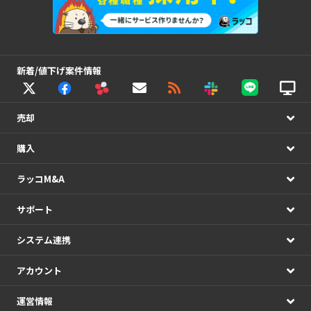
新着/値下げ案件情報
売却
購入
ラッコM&A
サポート
システム連携
アカウント
運営情報