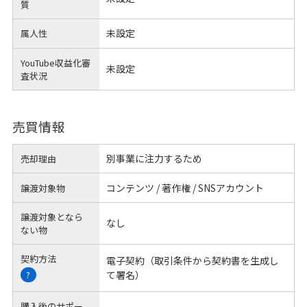
質
未設定
属人性
YouTube収益化審
未設定
査状況
売買情報
別事業に注力するため
売却理由
コンテンツ / 著作権 / SNSアカウント
譲渡対象物
譲渡対象となら
なし
ない物
契約方法
電子契約（取引条件から契約書を生成し
て署名）
?
購入後のサポー