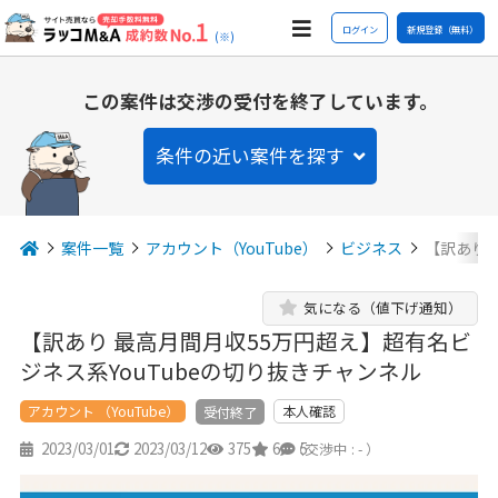
ログイン
新規登録（無料）
(※)
この案件は交渉の受付を終了しています。
条件の近い案件を探す
案件一覧
アカウント（YouTube）
ビジネス
【訳あり 
気になる（値下げ通知）
【訳あり 最高月間月収55万円超え】超有名ビ
ジネス系YouTubeの切り抜きチャンネル
アカウント （YouTube）
本人確認
受付終了
2023/03/01
2023/03/12
375
6
5
（交渉中 : - ）