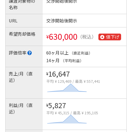
譲渡対象物の
交渉開始後開示
名称
URL
交渉開始後開示
希望売却価格
630,000
¥
（税込）
値下げ
評価倍率
60ヶ月以上
（直近利益）
14ヶ月
（平均利益）
16,647
売上/月（直
¥
近）
平均 ¥ 129,469
/
最高 ¥ 557,441
5,827
利益/月（直
¥
近）
平均 ¥ 45,315
/
最高 ¥ 195,105