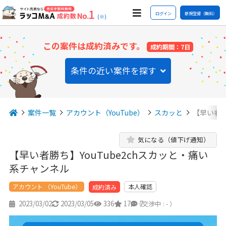
ログイン
新規登録（無料）
(※)
この案件は成約済みです。
成約期間：7日
条件の近い案件を探す
案件一覧
アカウント（YouTube）
スカッと
【早い者勝
気になる（値下げ通知）
【早い者勝ち】YouTube2chスカッと・痛い
系チャンネル
アカウント （YouTube）
本人確認
成約済み
2023/03/02
2023/03/05
336
17
7
（交渉中 : - ）