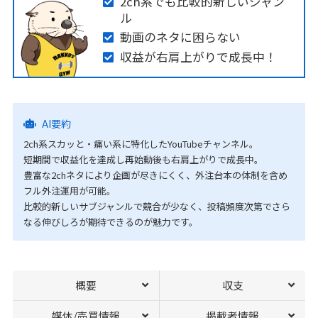
2ch系でも比較的新しいジャン
ル
動画のネタに困らない
収益が右肩上がりで成長中！
AI要約
2ch系スカッと・痛い系に特化したYouTubeチャンネル。
短期間で収益化を達成し再始動後も右肩上がりで成長中。
豊富な2chネタにより企画が尽きにくく、外注台本の体制を含め
フル外注運用が可能。
比較的新しいサブジャンルで競合が少なく、投稿頻度次第でさら
なる伸びしろが期待できるのが魅力です。
概要
収支
媒体/売買情報
掲載者情報