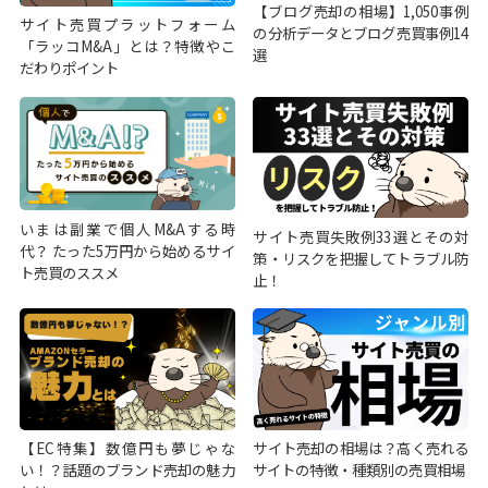
【ブログ売却の相場】1,050事例
サイト売買プラットフォーム
の分析データとブログ売買事例14
「ラッコM&A」とは？特徴やこ
選
だわりポイント
いまは副業で個人M&Aする時
サイト売買失敗例33選とその対
代？ たった5万円から始めるサイ
策・リスクを把握してトラブル防
ト売買のススメ
止！
【EC特集】数億円も夢じゃな
サイト売却の相場は？高く売れる
い！？話題のブランド売却の魅力
サイトの特徴・種類別の売買相場