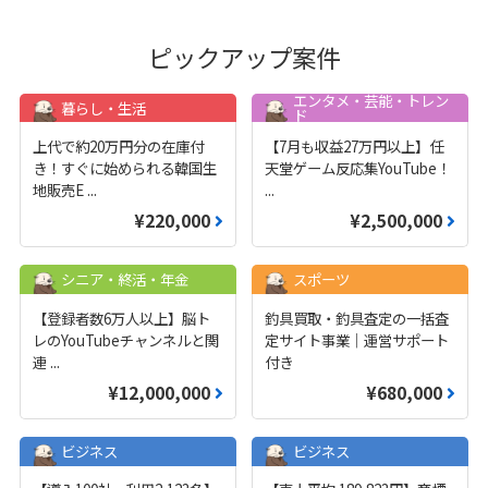
ピックアップ案件
エンタメ・芸能・トレン
暮らし・生活
ド
上代で約20万円分の在庫付
【7月も収益27万円以上】任
き！すぐに始められる韓国生
天堂ゲーム反応集YouTube！
地販売E
...
...
¥220,000
¥2,500,000
シニア・終活・年金
スポーツ
【登録者数6万人以上】脳ト
釣具買取・釣具査定の一括査
レのYouTubeチャンネルと関
定サイト事業｜運営サポート
連
...
付き
¥12,000,000
¥680,000
ビジネス
ビジネス