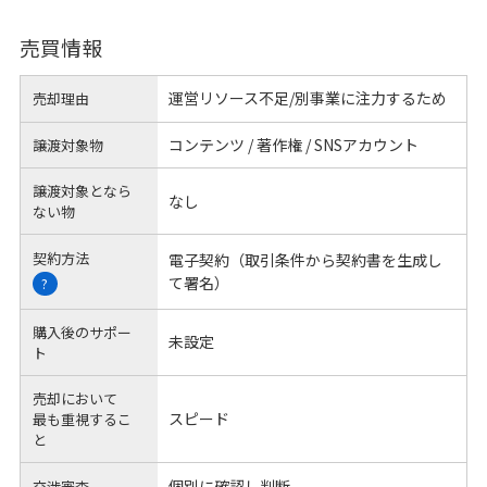
売買情報
運営リソース不足/別事業に注力するため
売却理由
コンテンツ / 著作権 / SNSアカウント
譲渡対象物
譲渡対象となら
なし
ない物
契約方法
電子契約（取引条件から契約書を生成し
て署名）
?
購入後のサポー
未設定
ト
売却において
スピード
最も重視するこ
と
個別に確認し判断
交渉審査