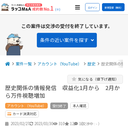
ログイン
新規登録（無料）
(※)
この案件は交渉の受付を終了しています。
条件の近い案件を探す
案件一覧
アカウント（YouTube）
歴史
歴史関係の情
気になる（値下げ通知）
歴史関係の情報発信 収益化1月から 2月か
ら万件視聴増加
アカウント （YouTube）
本人確認
受付終了
カード決済対応
2023/02/27
2023/03/30
310
12
10
（交渉中 : - ）