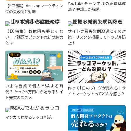
YouTubeチャンネルの売買は違
【EC特集】Amazonマーケティン
法？ 弁護士が解説
グの失敗例と対策
【EC特集】数億円も夢じゃな
サイト売買失敗例33選とその対
い！？話題のブランド売却の魅力
策・リスクを把握してトラブル防
とは
止！
いまは副業で個人M&Aする時
作って1日のブログが売れる！サ
代？ たった5万円から始めるサイ
イトマーケットってどんな感じ？
ト売買のススメ
マンガでわかるラッコM&A