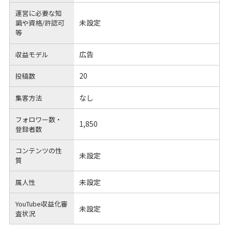
運営に必要な知
未設定
識や
資格/許認可
等
広告
収益モデル
20
投稿数
なし
集客方法
フォロワー数・
1,850
登録者数
コンテンツの性
未設定
質
未設定
属人性
YouTube収益化審
未設定
査状況