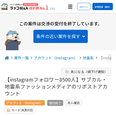
ログイン
新規登録（無料）
(※)
この案件は交渉の受付を終了しています。
条件の近い案件を探す
案件一覧
アカウント（Instagram）
地雷系
【inst
気になる（値下げ通知）
【instagramフォロワー8500人】サブカル・
地雷系ファッションメディアのリポストアカ
ウント
アカウント （Instagram）
本人確認
受付終了
カード決済対応