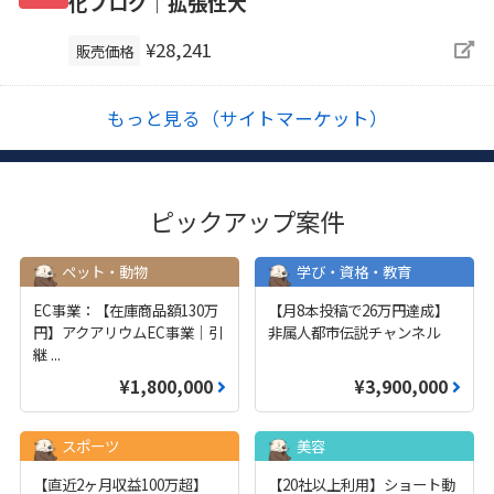
化ブログ｜拡張性大
¥28,241
販売価格
もっと見る（サイトマーケット）
ピックアップ案件
ペット・動物
学び・資格・教育
EC事業：【在庫商品額130万
【月8本投稿で26万円達成】
円】アクアリウムEC事業｜引
非属人都市伝説チャンネル
継
...
¥1,800,000
¥3,900,000
スポーツ
美容
【直近2ヶ月収益100万超】
【20社以上利用】ショート動