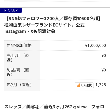
PICKUP
【SNS総フォロワー3200人／既存顧客600名超】
植物由来レザーブランドECサイト。公式
Instagram・Xも譲渡対象
希望売却価格
¥1,000,000
売上/月（直
¥0
近）
利益/月（直
¥0
近）
PV/月（直近）
1,328
GA連携
スレッズ／美容垢／直近3ヶ月267万view／フォロ