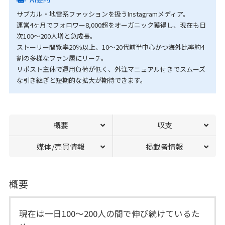
サブカル・地雷系ファッションを扱うInstagramメディア。
運営4ヶ月でフォロワー8,000超をオーガニック獲得し、現在も日
次100〜200人増と急成長。
ストーリー閲覧率20％以上、10〜20代前半中心かつ海外比率約4
割の多様なファン層にリーチ。
リポスト主体で運用負荷が低く、外注マニュアル付きでスムーズ
な引き継ぎと短期的な拡大が期待できます。
概要
収支
媒体/売買情報
掲載者情報
概要
現在は一日100～200人の間で伸び続けているた