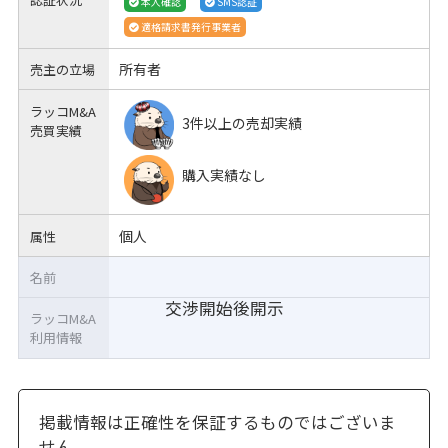
本人確認
SMS認証
適格請求書発行事業者
所有者
売主の立場
ラッコM&A
3件以上の売却実績
売買実績
購入実績なし
個人
属性
名前
交渉開始後開示
ラッコM&A
利用情報
掲載情報は正確性を保証するものではございま
せん。