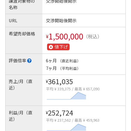
譲渡対象物の
交渉開始後開示
名称
URL
交渉開始後開示
希望売却価格
1,500,000
¥
（税込）
値下げ
評価倍率
6ヶ月
（直近利益）
7ヶ月
（平均利益）
361,035
売上/月（直
¥
近）
平均 ¥ 339,375
/
最高 ¥ 657,090
252,724
利益/月（直
¥
近）
平均 ¥ 237,562
/
最高 ¥ 459,963