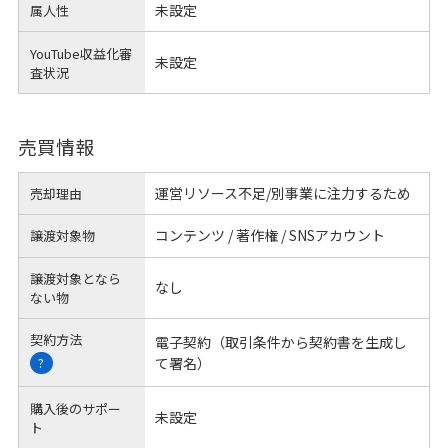
未設定
属人性
YouTube収益化審
未設定
査状況
売買情報
運営リソース不足/別事業に注力するため
売却理由
コンテンツ / 著作権 / SNSアカウント
譲渡対象物
譲渡対象となら
なし
ない物
契約方法
電子契約（取引条件から契約書を生成し
て署名）
?
購入後のサポー
未設定
ト