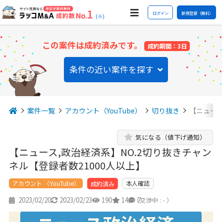
ログイン
新規登録（無料）
(※)
この案件は成約済みです。
成約期間：3日
条件の近い案件を探す
案件一覧
アカウント（YouTube）
切り抜き
【ニュース
気になる（値下げ通知）
【ニュース,政治経済系】NO.2切り抜きチャン
ネル【登録者数21000人以上】
アカウント （YouTube）
本人確認
成約済み
2023/02/20
2023/02/23
190
14
7
（交渉中 : - ）