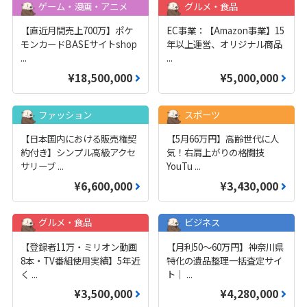
ゲーム・漫画・アニメ
グルメ・食品
【直近月間売上700万】ポケ
EC事業：【Amazon事業】15
モンカードBASEサイトshop
年以上運営、オリジナル商品
...
...
¥18,500,000
¥5,000,000
ファッション
スポーツ
【日本国内における販売権契
【5月66万円】高齢世代に人
約付き】シンプル高級アクセ
気！右肩上がりの格闘技
サリーブ
...
YouTu
...
¥6,600,000
¥3,430,000
グルメ・食品
ビジネス
【登録者11万・ミリオン動画
【月利50〜60万円】神奈川県
8本・TV番組使用実績】5年近
特化の遺品整理一括査定サイ
く
...
ト｜
...
¥3,500,000
¥4,280,000