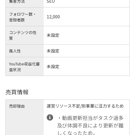
SEO
集客方法
フォロワー数・
12,000
登録者数
コンテンツの性
未設定
質
未設定
属人性
YouTube収益化審
未設定
査状況
売買情報
運営リソース不足/別事業に注力するため
売却理由
・動画更新担当がタスク過多
及び体調不良により更新が難
しくなったため。