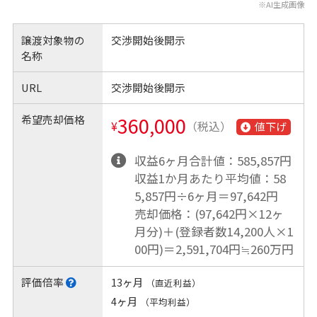
※AI生成画像
譲渡対象物の
交渉開始後開示
名称
URL
交渉開始後開示
希望売却価格
360,000
¥
（税込）
値下げ
収益6ヶ月合計値：585,857円
収益1か月あたり平均値：58
5,857円÷6ヶ月＝97,642円
売却価格：(97,642円×12ヶ
月分)＋(登録者数14,200人×1
00円)＝2,591,704円≒260万円
評価倍率
13ヶ月
（直近利益）
4ヶ月
（平均利益）