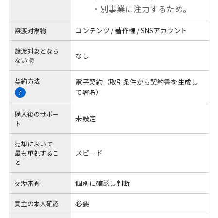
・別事業に注力するため。
コンテンツ / 著作権 / SNSアカウント
譲渡対象物
譲渡対象となら
なし
ない物
契約方法
電子契約（取引条件から契約書を生成し
て署名）
?
購入後のサポー
未設定
ト
売却において
スピード
最も重視するこ
と
個別に確認し判断
交渉審査
必要
買主の本人確認