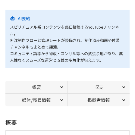
AI要約
スピリチュアル系コンテンツを毎日投稿するYouTubeチャンネ
ル。
外注制作フローと管理シートが整備され、制作済み動画や付帯
チャンネルもまとめて譲渡。
コミュニティ誘導から物販・コンサル等への拡張余地があり、属
人性なくスムーズな運営と収益の多角化が狙えます。
概要
収支
媒体/売買情報
掲載者情報
概要