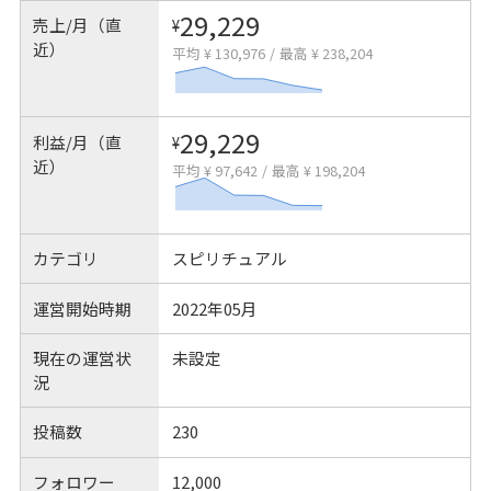
29,229
売上/月（直
¥
近）
平均 ¥ 130,976
/
最高 ¥ 238,204
29,229
利益/月（直
¥
近）
平均 ¥ 97,642
/
最高 ¥ 198,204
カテゴリ
スピリチュアル
運営開始時期
2022年05月
現在の運営状
未設定
況
投稿数
230
フォロワー
12,000