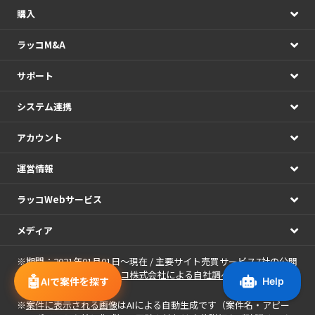
購入
ラッコM&A
サポート
システム連携
アカウント
運営情報
ラッコWebサービス
メディア
※期間：2021年01月01日～現在 / 主要サイト売買サービス7社の公開
情報の日次集計（
ラッコ株式会社による自社調べ
）
🤖
AIで案件を探す
※
案件に表示される画像
はAIによる自動生成です（案件名・アピー