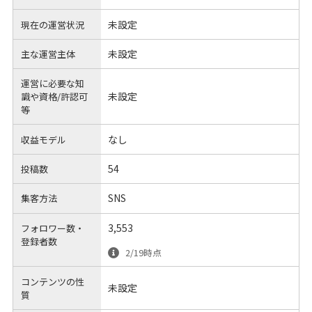
未設定
現在の運営状況
未設定
主な運営主体
運営に必要な知
未設定
識や
資格/許認可
等
なし
収益モデル
54
投稿数
SNS
集客方法
3,553
フォロワー数・
登録者数
2/19時点
コンテンツの性
未設定
質