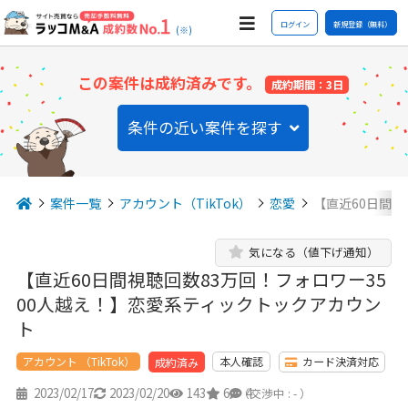
ログイン
新規登録（無料）
(※)
この案件は成約済みです。
成約期間：3日
条件の近い案件を探す
案件一覧
アカウント（TikTok）
恋愛
【直近60日間視
気になる（値下げ通知）
【直近60日間視聴回数83万回！フォロワー35
00人越え！】恋愛系ティックトックアカウン
ト
アカウント （TikTok）
本人確認
カード決済対応
成約済み
2023/02/17
2023/02/20
143
6
4
（交渉中 : - ）