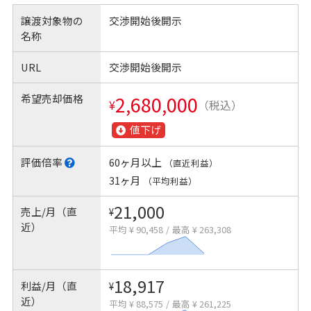
譲渡対象物の
交渉開始後開示
名称
URL
交渉開始後開示
希望売却価格
2,680,000
¥
（税込）
値下げ
評価倍率
60ヶ月以上
（直近利益）
31ヶ月
（平均利益）
21,000
売上/月（直
¥
近）
平均 ¥ 90,458
/
最高 ¥ 263,308
18,917
利益/月（直
¥
近）
平均 ¥ 88,575
/
最高 ¥ 261,225