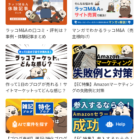
ラッコM&Aの口コミ・評判は？
マンガでわかるラッコM&A（売
事例・体験記事まとめ
主様向け）
作って1日のブログが売れる！サ
【EC特集】Amazonマーケティン
イトマーケットってどんな感じ？
グの失敗例と対策
🤖
AIで案件を探す
【ブログ売却】雑記/特化ブログ
【EC特集】参入するなら今！