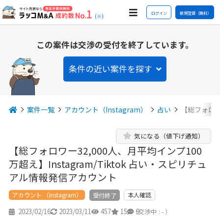
ログイン
新規登録（無料）
(※)
この案件は交渉の受付を終了しています。
条件の近い案件を探す
案件一覧
アカウント（Instagram）
占い
【総フォロワ
気になる（値下げ通知）
【総フォロワー32,000人、月平均インプ100
万超え】Instagram/Tiktok 占い・スピリチュ
アル情報発信アカウント
アカウント （Instagram）
本人確認
受付終了
2023/02/16
2023/03/11
457
15
9
（交渉中 : - ）