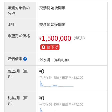
譲渡対象物の
交渉開始後開示
名称
URL
交渉開始後開示
希望売却価格
1,500,000
¥
（税込）
値下げ
評価倍率
29ヶ月
（平均利益）
0
売上/月（直
¥
近）
平均 ¥ 54,850
/
最高 ¥ 452,100
0
利益/月（直
¥
近）
平均 ¥ 53,350
/
最高 ¥ 449,100