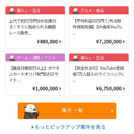
暮らし・生活
グルメ・食品
上代で約55万円分の在庫付
【平均利益50万円↑/外注制
き！すぐに始められる韓国
作体制完備】2ch食系YouTu
レース販売
...
...
¥480,000
¥7,200,000
ゲーム・漫画・アニメ
暮らし・生活
【最高月商80万以上】ポケモ
【完全外注可】YouTube登録
ンカードオリパ専門BASEサ
者7万人超えのライフハックc
イト
...
...
¥1,000,000
¥6,750,000
案件一覧
もっとピックアップ案件を見る