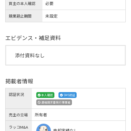
必要
買主の本人確認
未設定
競業避止期間
エビデンス・補足資料
添付資料なし
掲載者情報
認証状況
本人確認
SMS認証
適格請求書発行事業者
所有者
売主の立場
ラッコM&A
売却実績なし