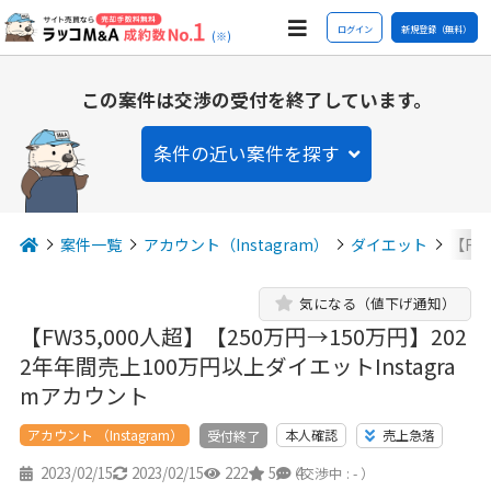
ログイン
新規登録（無料）
(※)
この案件は交渉の受付を終了しています。
条件の近い案件を探す
案件一覧
アカウント（Instagram）
ダイエット
【FW
気になる（値下げ通知）
【FW35,000人超】【250万円→150万円】202
2年年間売上100万円以上ダイエットInstagra
mアカウント
アカウント （Instagram）
本人確認
売上急落
受付終了
2023/02/15
2023/02/15
222
5
4
（交渉中 : - ）