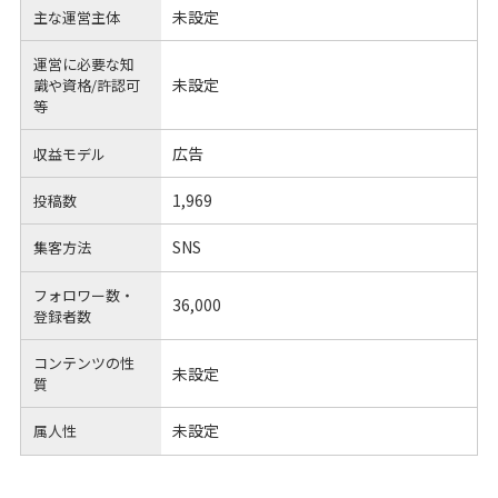
未設定
主な運営主体
運営に必要な知
未設定
識や
資格/許認可
等
広告
収益モデル
1,969
投稿数
SNS
集客方法
フォロワー数・
36,000
登録者数
コンテンツの性
未設定
質
未設定
属人性