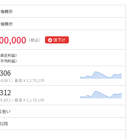
始後開示
始後開示
00,000
（税込）
値下げ
（直近利益）
（平均利益）
,306
4,863
/
最高 ¥ 1,179,139
,312
8,602
/
最高 ¥ 1,178,145
出会い
02月