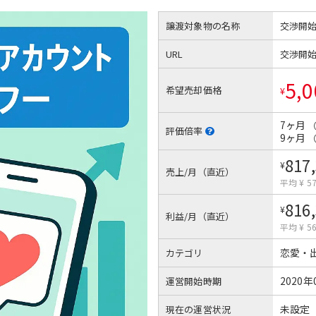
譲渡対象物の名称
交渉開
URL
交渉開
5,0
希望売却価格
¥
7ヶ月
評価倍率
9ヶ月
817
¥
売上/月（直近）
平均 ¥ 57
816
¥
利益/月（直近）
平均 ¥ 56
恋愛・
カテゴリ
2020年
運営開始時期
未設定
現在の運営状況