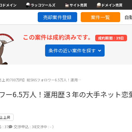
コドメイン
ラッコツールズ
サイト売買
ドメイン売買
売却案件登録
案件一覧
自
この案件は成約済みです。
成約期間：39日
条件の近い案件を探す
上 約700万円】総SNSフォロワー6.5万人！運用…
ォロワー6.5万人！運用歴３年の大手ネット
上上昇
 :
37
交渉申込 :
30
（交渉中 : - ）