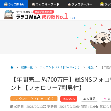
ラッコM&A
ラッコキーワード
ラッコサーバー
ラッ
(※)
案件一覧
アカウント（X（旧Twitter））
恋愛
【年間売
【年間売上 約700万円】総SNSフ
ント【フォロワー7割男性】
アカウント （X（旧Twitter））
本人確認
売
成約済み
公開日 :
2023/02/13
更新日 :
2023/02/23
閲覧 :
916
気になる