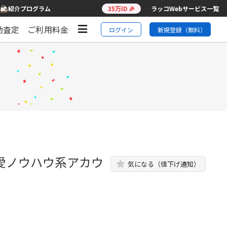
紹介プログラム
35万ID 🎉
ラッコWebサービス一覧
動査定
ご利用料金
ログイン
新規登録（無料）
恋愛ノウハウ系アカウ
気になる（値下げ通知）