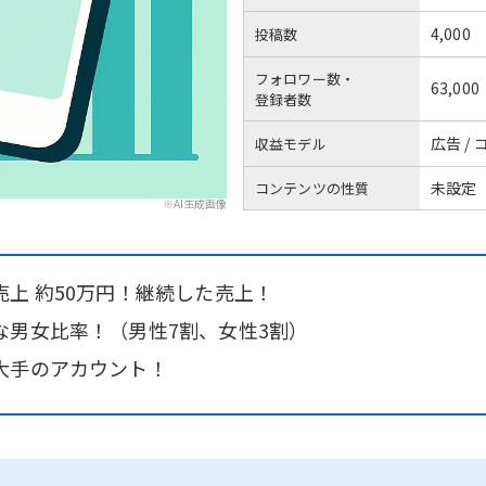
4,000
投稿数
フォロワー数・
63,000
登録者数
広告 /
収益モデル
未設定
コンテンツの性質
※AI生成画像
上 約50万円！継続した売上！
な男女比率！（男性7割、女性3割）
大手のアカウント！