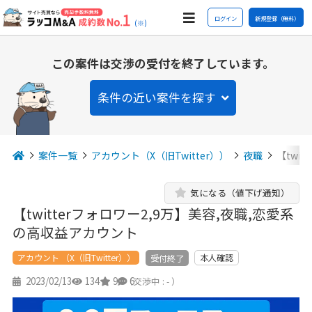
ログイン
新規登録（無料）
(※)
この案件は交渉の受付を終了しています。
条件の近い案件を探す
案件一覧
アカウント（X（旧Twitter））
夜職
【twi
気になる（値下げ通知）
【twitterフォロワー2,9万】美容,夜職,恋愛系
の高収益アカウント
アカウント （X（旧Twitter））
本人確認
受付終了
2023/02/13
134
9
6
（交渉中 : - ）