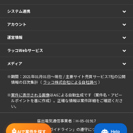
システム連携
アカウント
運営情報
ラッコWebサービス
メディア
※期間：2021年01月01日～現在 / 主要サイト売買サービス7社の公開
情報の日次集計（
ラッコ株式会社による自社調べ
）
※
案件に表示される画像
はAIによる自動生成です（案件名・アピー
ルポイントを基に作成）。正確な情報は案件詳細をご確認くださ
い。
届出電気通信事業者：H-05-01917
「中小M&Aガイドライン」の遵守について
🤖
AIで案件を探す