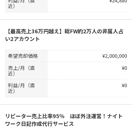
利益/月（直
¥24,880
近）
【最高売上36万円越え】総FW約2万人の非属人占
い2アカウント
希望売却価格
¥2,000,000
売上/月（直
¥0
近）
利益/月（直
¥0
近）
リピーター売上比率95％ ほぼ外注運営！ナイト
ワーク日記作成代行サービス