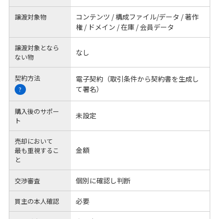
コンテンツ / 構成ファイル/データ / 著作
譲渡対象物
権 / ドメイン / 在庫 / 会員データ
譲渡対象となら
なし
ない物
契約方法
電子契約（取引条件から契約書を生成し
て署名）
?
購入後のサポー
未設定
ト
売却において
金額
最も重視するこ
と
個別に確認し判断
交渉審査
必要
買主の本人確認