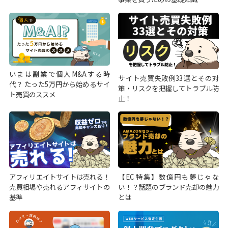
いまは副業で個人M&Aする時
サイト売買失敗例33選とその対
代？ たった5万円から始めるサイ
策・リスクを把握してトラブル防
ト売買のススメ
止！
アフィリエイトサイトは売れる！
【EC特集】数億円も夢じゃな
売買相場や売れるアフィサイトの
い！？話題のブランド売却の魅力
基準
とは