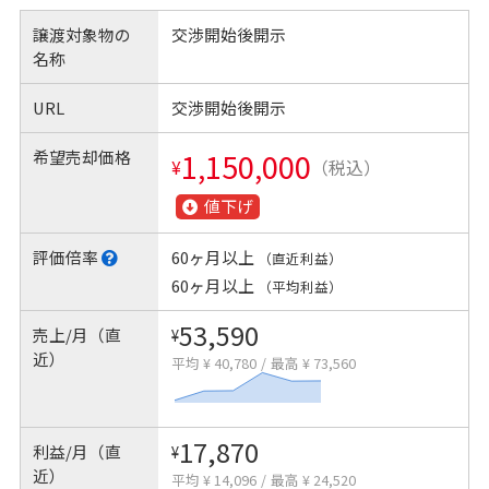
譲渡対象物の
交渉開始後開示
名称
URL
交渉開始後開示
希望売却価格
1,150,000
¥
（税込）
値下げ
評価倍率
60ヶ月以上
（直近利益）
60ヶ月以上
（平均利益）
53,590
売上/月（直
¥
近）
平均 ¥ 40,780
/
最高 ¥ 73,560
17,870
利益/月（直
¥
近）
平均 ¥ 14,096
/
最高 ¥ 24,520