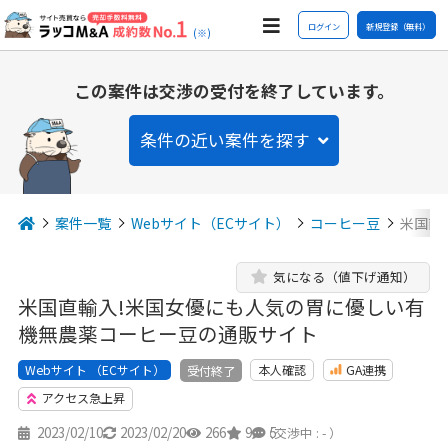
ログイン
新規登録（無料）
(※)
この案件は交渉の受付を終了しています。
条件の近い案件を探す
案件一覧
Webサイト（ECサイト）
コーヒー豆
米国直
気になる（値下げ通知）
米国直輸入!米国女優にも人気の胃に優しい有
機無農薬コーヒー豆の通販サイト
Webサイト （ECサイト）
本人確認
GA連携
受付終了
アクセス急上昇
2023/02/10
2023/02/20
266
9
5
（交渉中 : - ）