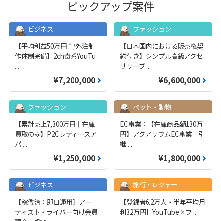
ピックアップ案件
ビジネス
ファッション
【平均利益50万円↑/外注制
【日本国内における販売権契
作体制完備】2ch食系YouTu
約付き】シンプル高級アクセ
...
サリーブ
...
¥7,200,000
¥6,600,000
ファッション
ペット・動物
【累計売上7,300万円｜在庫
EC事業：【在庫商品額130万
買取のみ】P2Cレディースア
円】アクアリウムEC事業｜引
パ
...
継
...
¥1,250,000
¥1,800,000
ビジネス
旅行・レジャー
【稼働済：即日運用】アー
【登録者6.2万人・半年平均月
ティスト・ライバー向け会員
利32万円】YouTube×フ
...