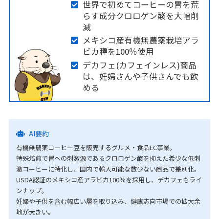
世界で初めてコーヒーの胃を荒
らす成分クロロゲン酸を大幅削
減
メキシコ産有機無農薬栽培アラ
ビカ種を100％使用
デカフェ(カフェインレス)商品
は、妊婦さんや子供さんでも飲
める
AI要約
有機無農薬コーヒー豆を販売するグルメ・食品EC事業。
特殊焙煎で胃への刺激源であるクロロゲン酸を抑えた希少な低刺
激コーヒーに特化し、国内で輸入可能な数少ない商品で差別化。
USDA認証のメキシコ産アラビカ100％を採用し、デカフェもライ
ンナップ。
妊婦や子供を含む幅広い層を取り込み、健康志向市場での拡大余
地が大きい。