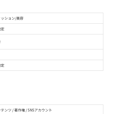
ァッション/美容
設定
告
S
設定
テンツ / 著作権 / SNSアカウント