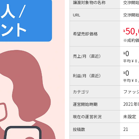
譲渡対象物の名称
交渉開
URL
交渉開
50
¥
希望売却価格
※成約価
0
¥
売上/月（直近）
平均 ¥ 0
0
¥
利益/月（直近）
平均 ¥ 0
ファッ
カテゴリ
2021年
運営開始時期
未設定
現在の運営状況
21
投稿数