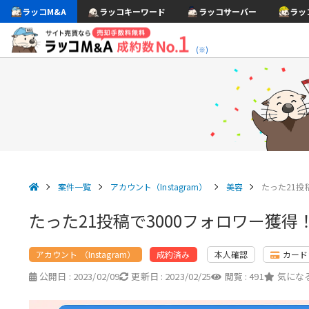
ラッコM&A
ラッコキーワード
ラッコサーバー
ラッ
(※)
案件一覧
アカウント（Instagram）
美容
たった21投
たった21投稿で3000フォロワー獲
アカウント （Instagram）
本人確認
カード
成約済み
公開日 :
2023/02/09
更新日 :
2023/02/25
閲覧 :
491
気になる