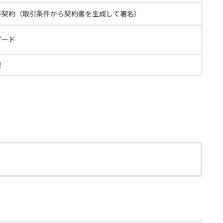
子契約（取引条件から契約書を生成して署名）
ピード
要