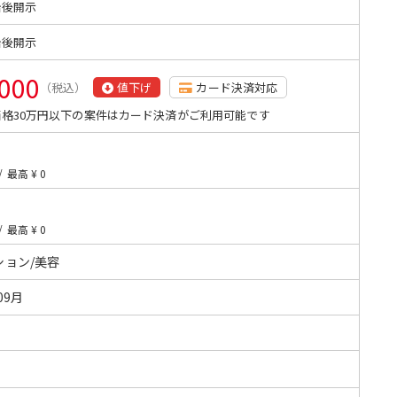
始後開示
始後開示
,000
（税込）
値下げ
カード決済対応
格30万円以下の案件はカード決済がご利用可能です
/
最高 ¥ 0
/
最高 ¥ 0
ション/美容
09月