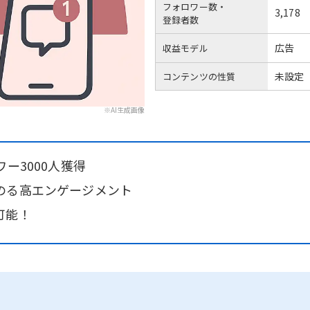
フォロワー数・
3,178
登録者数
広告
収益モデル
未設定
コンテンツの性質
※AI生成画像
ー3000人獲得
のる高エンゲージメント
可能！