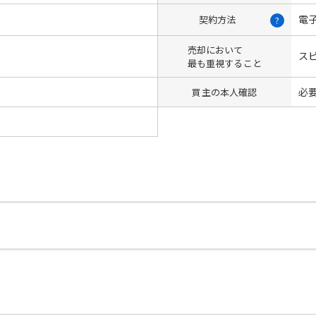
電
契約方法
?
売却において
ス
最も重視すること
必
買主の本人確認