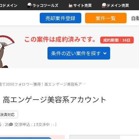
コドメイン
ラッコツールズ
サイト売買
ドメイン売買
売却案件登録
案件一覧
自
この案件は成約済みです。
成約期間：36日
条件の近い案件を探す
稿で3000フォロワー獲得！高エンゲージ美容系ア…
得！高エンゲージ美容系アカウント
決済対応
 :
25
交渉申込 :
17
（交渉中 : - ）