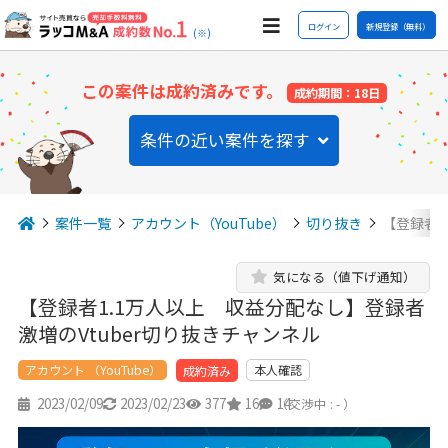
ログイン
新規登録（無料）
(※)
この案件は成約済みです。
成約期間：18日
条件の近い案件を探す
案件一覧
アカウント（YouTube）
切り抜き
【登録者1
気になる（値下げ通知）
【登録者1.1万人以上 収益分配なし】登録者
激増のVtuber切り抜きチャンネル
アカウント （YouTube）
本人確認
成約済み
2023/02/09
2023/02/23
377
16
14
（交渉中 : - ）