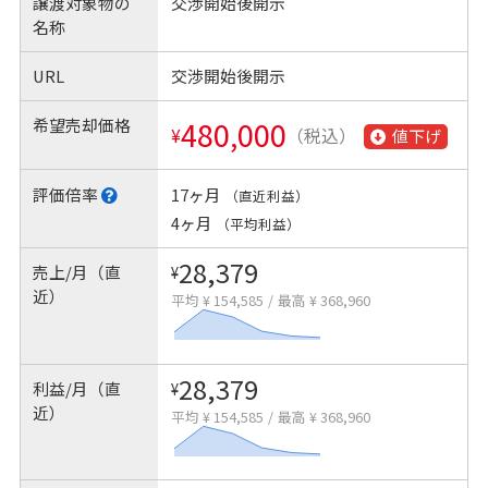
譲渡対象物の
交渉開始後開示
名称
URL
交渉開始後開示
希望売却価格
480,000
¥
（税込）
値下げ
評価倍率
17ヶ月
（直近利益）
4ヶ月
（平均利益）
28,379
売上/月（直
¥
近）
平均 ¥ 154,585
/
最高 ¥ 368,960
28,379
利益/月（直
¥
近）
平均 ¥ 154,585
/
最高 ¥ 368,960