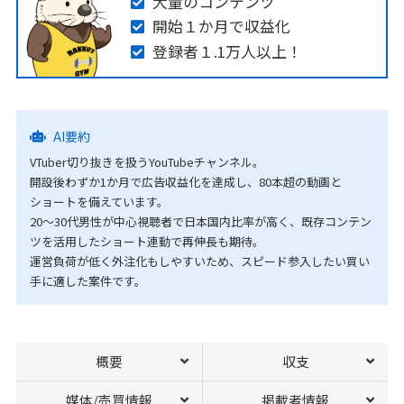
大量のコンテンツ
開始１か月で収益化
登録者１.1万人以上！
AI要約
VTuber切り抜きを扱うYouTubeチャンネル。
開設後わずか1か月で広告収益化を達成し、80本超の動画と
ショートを備えています。
20〜30代男性が中心視聴者で日本国内比率が高く、既存コンテン
ツを活用したショート連動で再伸長も期待。
運営負荷が低く外注化もしやすいため、スピード参入したい買い
手に適した案件です。
概要
収支
媒体/売買情報
掲載者情報