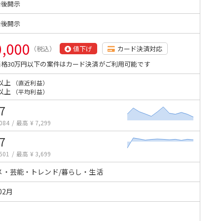
始後開示
始後開示
0,000
（税込）
値下げ
カード決済対応
格30万円以下の案件はカード決済がご利用可能です
以上
（直近利益）
以上
（平均利益）
7
084
/
最高 ¥ 7,299
7
501
/
最高 ¥ 3,699
メ・芸能・トレンド/暮らし・生活
02月