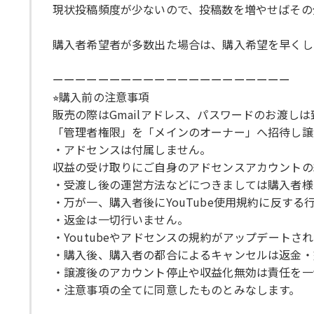
現状投稿頻度が少ないので、投稿数を増やせばその
購入者希望者が多数出た場合は、購入希望を早くし
ーーーーーーーーーーーーーーーーーーーーー
⭐︎購入前の注意事項
販売の際はGmailアドレス、パスワードのお渡し
「管理者権限」を「メインのオーナー」へ招待し譲
・アドセンスは付属しません。
収益の受け取りにご自身のアドセンスアカウントの
・受渡し後の運営方法などにつきましては購入者様
・万が一、購入者後にYouTube使用規約に反す
・返金は一切行いません。
・Youtubeやアドセンスの規約がアップデート
・購入後、購入者の都合によるキャンセルは返金・
・譲渡後のアカウント停止や収益化無効は責任を一
・注意事項の全てに同意したものとみなします。