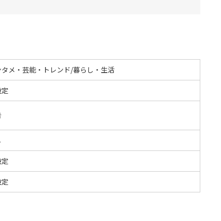
ンタメ・芸能・トレンド/暮らし・生活
設定
告
し
設定
設定