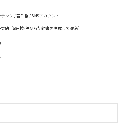
テンツ / 著作権 / SNSアカウント
子契約（取引条件から契約書を生成して署名）
額
要