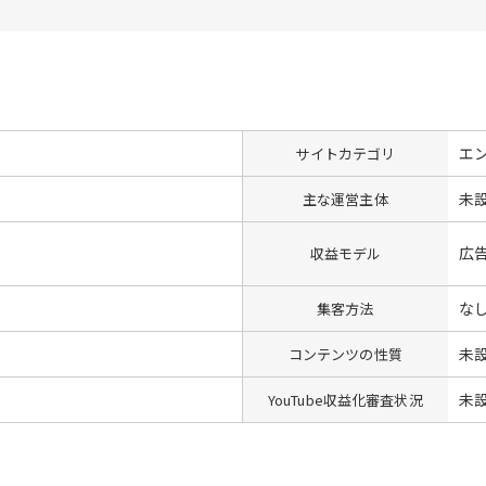
エ
サイトカテゴリ
未
主な運営主体
広
収益モデル
な
集客方法
未
コンテンツの性質
未
YouTube収益化審査状況