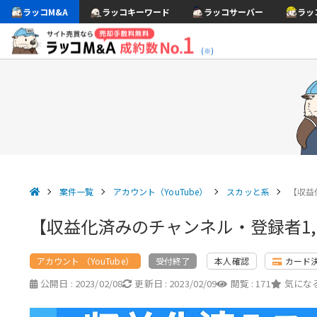
ラッコM&A
ラッコキーワード
ラッコサーバー
ラッ
(※)
案件一覧
アカウント（YouTube）
スカッと系
【収益
【収益化済みのチャンネル・登録者1,6
アカウント （YouTube）
本人確認
カード
受付終了
公開日 :
2023/02/08
更新日 :
2023/02/09
閲覧 :
171
気になる