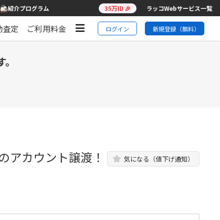
紹介プログラム
35万ID 🎉
ラッコWebサービス一覧
動査定
ご利用料金
ログイン
新規登録（無料）
す。
eのアカウント譲渡！
気になる（値下げ通知）