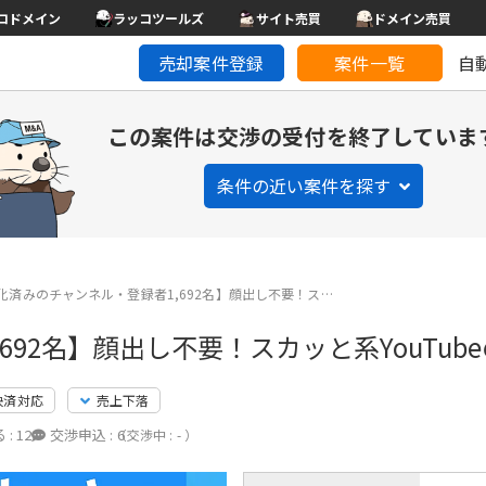
コドメイン
ラッコツールズ
サイト売買
ドメイン売買
売却案件登録
案件一覧
自
この案件は交渉の受付を終了していま
条件の近い案件を探す
化済みのチャンネル・登録者1,692名】顔出し不要！ス…
92名】顔出し不要！スカッと系YouTub
決済対応
売上下落
 :
12
交渉申込 :
6
（交渉中 : - ）