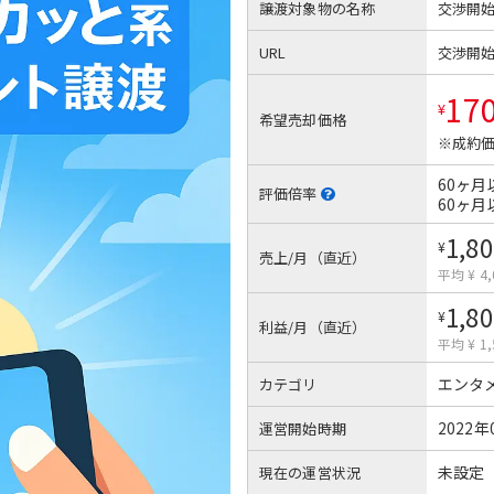
譲渡対象物の名称
交渉開
URL
交渉開
17
¥
希望売却価格
※成約価
60ヶ月
評価倍率
60ヶ月
1,80
¥
売上/月（直近）
平均 ¥ 4,
1,80
¥
利益/月（直近）
平均 ¥ 1,
エンタ
カテゴリ
2022年
運営開始時期
未設定
現在の運営状況