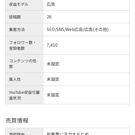
広告
収益モデル
26
投稿数
SEO/SNS/Web広告/広告(その他)
集客方法
フォロワー数・
7,410
登録者数
コンテンツの性
未設定
質
未設定
属人性
YouTube収益化審
未設定
査状況
売買情報
別事業に注力するため
売却理由