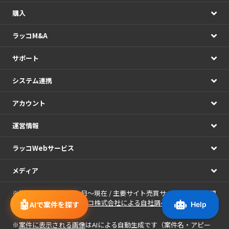
購入
ラッコM&A
サポート
システム連携
アカウント
運営情報
ラッコWebサービス
メディア
※期間：2021年01月01日～現在 / 主要サイト売買サービス7社の公開
🤖
情報の日次集計（
ラッコ株式会社による自社調べ
）
AIで案件を探す
※
案件に表示される画像
はAIによる自動生成です（案件名・アピー