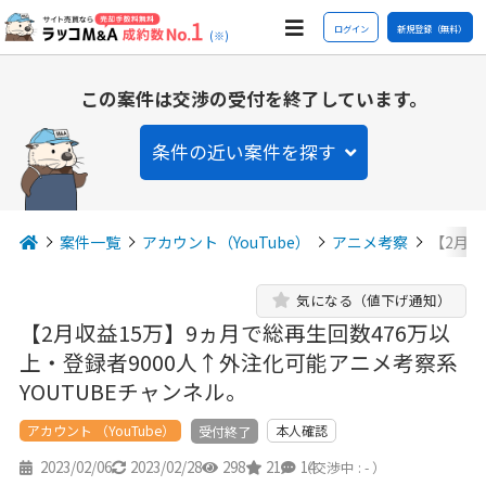
ログイン
新規登録（無料）
(※)
この案件は交渉の受付を終了しています。
条件の近い案件を探す
案件一覧
アカウント（YouTube）
アニメ考察
【2月収
気になる（値下げ通知）
【2月収益15万】9ヵ月で総再生回数476万以
上・登録者9000人↑外注化可能アニメ考察系
YOUTUBEチャンネル。
アカウント （YouTube）
本人確認
受付終了
2023/02/06
2023/02/28
298
21
14
（交渉中 : - ）