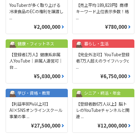
YouTuberが多く取り上げる
【売上平均 189,823円】商標
冷凍食品のECの権利を譲渡し
キーワード上位表示多数！格
...
...
¥2,000,000
¥780,000
健康・フィットネス
暮らし・生活
【登録者1万人】健康系非属
【完全外注可】YouTube登録
人YouTube｜非属人運営可｜
者7万人超えのライフハックc
台
...
...
¥5,030,000
¥6,750,000
学び・資格・教育
シニア・終活・年金
【利益率80%以上可】
【登録者数6万人以上】脳ト
AI×SNSオンラインスクール
レのYouTubeチャンネルと関
事業の事
...
連
...
¥27,500,000
¥12,000,000