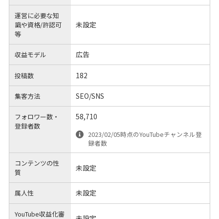
運営に必要な知
未設定
識や
資格/許認可
等
広告
収益モデル
182
投稿数
SEO/SNS
集客方法
58,710
フォロワー数・
登録者数
2023/02/05時点のYouTubeチャンネル登
録者数
コンテンツの性
未設定
質
未設定
属人性
YouTube収益化審
未設定