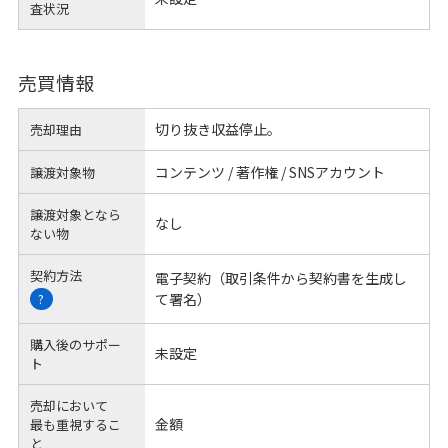
査状況
売買情報
切り抜き収益停止。
売却理由
コンテンツ / 著作権 / SNSアカウント
譲渡対象物
譲渡対象となら
なし
ない物
契約方法
電子契約（取引条件から契約書を生成し
て署名）
?
購入後のサポー
未設定
ト
売却において
金額
最も重視するこ
と