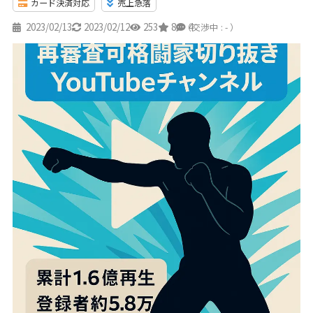
カード決済対応
売上急落
2023/02/13
2023/02/12
253
8
4
（交渉中 : - ）