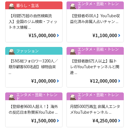
エンタメ・芸能・トレン
暮らし・生活
ド
【月間5万超の自然検索流
【登録者4500人】YouTube収
入】全国のジム検索・フィッ
益化済み非属人占いチャン
...
トネス情報
...
¥15,000,000
¥1,100,000
エンタメ・芸能・トレン
ファッション
ド
【SNS総フォロワー3200人／
【登録者数6万人以上】脳ト
既存顧客600名超】植物由来
レのYouTubeチャンネルと関
...
連
...
¥1,000,000
¥12,000,000
エンタメ・芸能・トレン
エンタメ・芸能・トレン
ド
ド
【登録者9600人超え！】海外
月間5000万再生 非属人エンタ
の反応日本称賛系YouTube
...
メYouTubeチャンネル
...
¥1,500,000
¥4,250,000