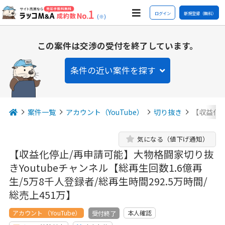
ログイン
新規登録（無料）
(※)
この案件は交渉の受付を終了しています。
条件の近い案件を探す
案件一覧
アカウント（YouTube）
切り抜き
【収益化停
気になる（値下げ通知）
【収益化停止/再申請可能】大物格闘家切り抜
きYoutubeチャンネル【総再生回数1.6億再
生/5万8千人登録者/総再生時間292.5万時間/
総売上451万】
アカウント （YouTube）
本人確認
受付終了