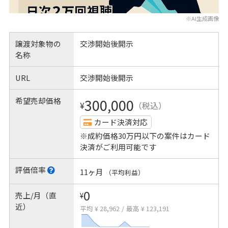
※AI生成画像
譲渡対象物の
交渉開始後開示
名称
URL
交渉開始後開示
希望売却価格
300,000
¥
（税込）
カード決済対応
※成約価格30万円以下の案件はカード
決済がご利用可能です
評価倍率
11ヶ月
（平均利益）
0
売上/月（直
¥
近）
平均 ¥ 28,962
/
最高 ¥ 123,191