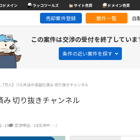
コドメイン
ラッコツールズ
サイト売買
ドメイン売買
売却案件登録
案件一覧
自
この案件は交渉の受付を終了していま
条件の近い案件を探す
1.7万人】フル外注の収益化済み 切り抜きチャンネル
済み 切り抜きチャンネル
 :
19
交渉申込 :
11
（交渉中 : - ）