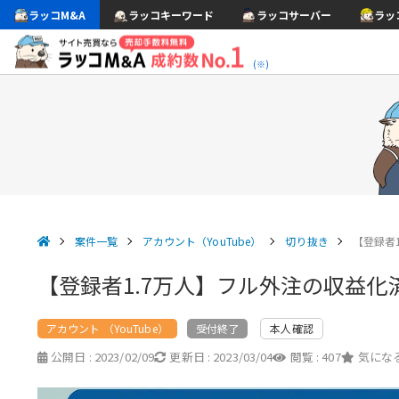
ラッコM&A
ラッコキーワード
ラッコサーバー
ラッ
(※)
案件一覧
アカウント（YouTube）
切り抜き
【登録者
【登録者1.7万人】フル外注の収益化
アカウント （YouTube）
本人確認
受付終了
公開日 :
2023/02/09
更新日 :
2023/03/04
閲覧 :
407
気になる