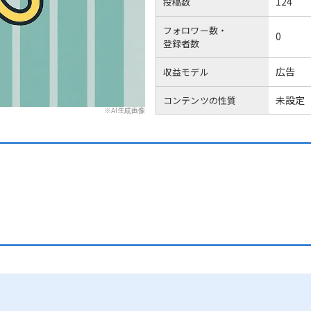
124
投稿数
フォロワー数・
0
登録者数
広告
収益モデル
未設定
コンテンツの性質
※AI生成画像