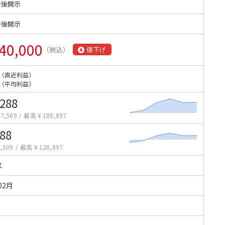
始後開示
始後開示
40,000
（税込）
値下げ
（直近利益）
（平均利益）
,288
7,509
/
最高 ¥ 188,897
288
,509
/
最高 ¥ 128,897
ス
02月