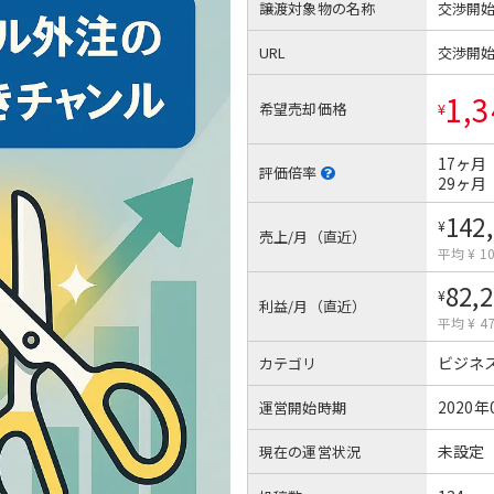
譲渡対象物の名称
交渉開
URL
交渉開
1,3
希望売却価格
¥
17ヶ月
評価倍率
29ヶ月
142
¥
売上/月（直近）
平均 ¥ 10
82,
¥
利益/月（直近）
平均 ¥ 47
ビジネ
カテゴリ
2020年
運営開始時期
未設定
現在の運営状況