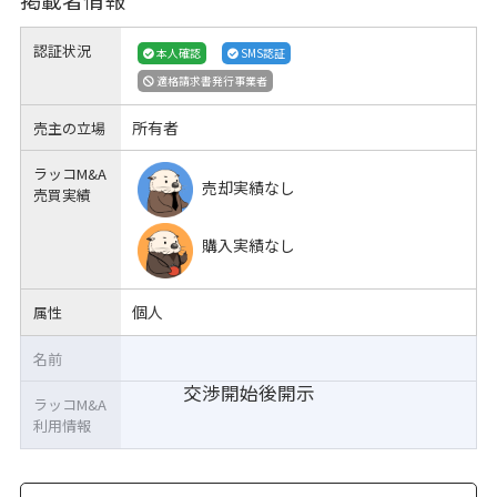
認証状況
本人確認
SMS認証
適格請求書発行事業者
所有者
売主の立場
ラッコM&A
売却実績なし
売買実績
購入実績なし
個人
属性
名前
交渉開始後開示
ラッコM&A
利用情報