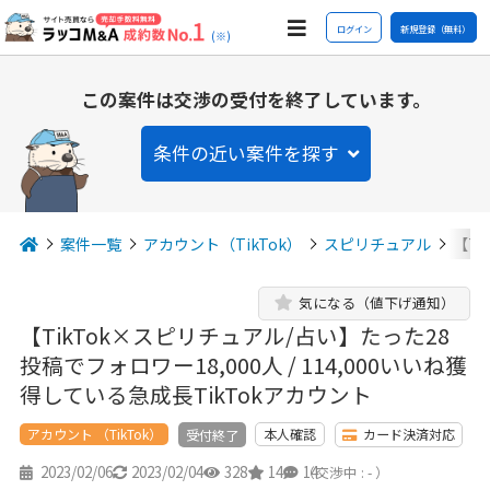
ログイン
新規登録（無料）
(※)
この案件は交渉の受付を終了しています。
条件の近い案件を探す
案件一覧
アカウント（TikTok）
スピリチュアル
【T
気になる（値下げ通知）
【TikTok×スピリチュアル/占い】たった28
投稿でフォロワー18,000人 / 114,000いいね獲
得している急成長TikTokアカウント
アカウント （TikTok）
本人確認
カード決済対応
受付終了
2023/02/06
2023/02/04
328
14
14
（交渉中 : - ）