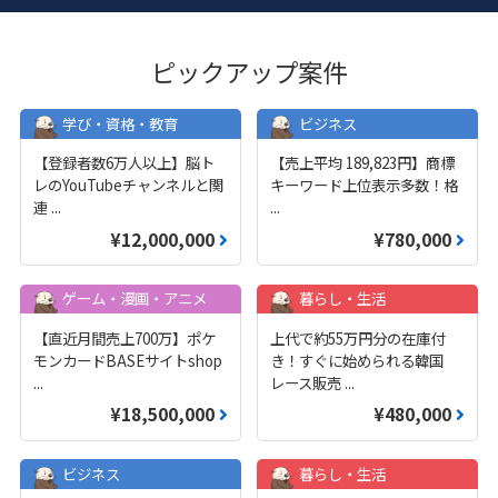
ピックアップ案件
学び・資格・教育
ビジネス
【登録者数6万人以上】脳ト
【売上平均 189,823円】商標
レのYouTubeチャンネルと関
キーワード上位表示多数！格
連
...
...
¥12,000,000
¥780,000
ゲーム・漫画・アニメ
暮らし・生活
【直近月間売上700万】ポケ
上代で約55万円分の在庫付
モンカードBASEサイトshop
き！すぐに始められる韓国
...
レース販売
...
¥18,500,000
¥480,000
ビジネス
暮らし・生活