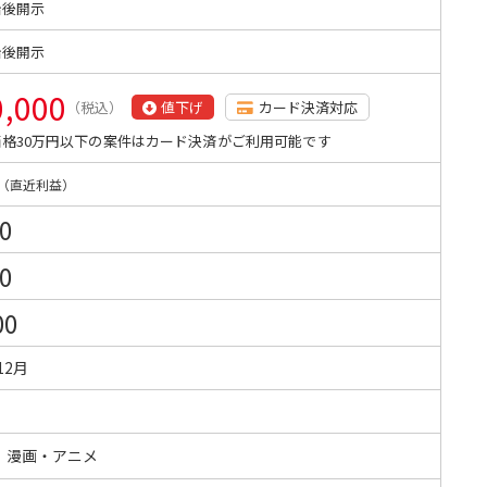
始後開示
始後開示
0,000
（税込）
値下げ
カード決済対応
格30万円以下の案件はカード決済がご利用可能です
（直近利益）
0
0
00
12月
・漫画・アニメ