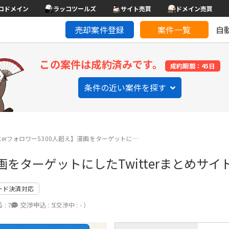
コドメイン
ラッコツールズ
サイト売買
ドメイン売買
売却案件登録
案件一覧
自
この案件は成約済みです。
成約期間：45日
条件の近い案件を探す
itterフォロワー5300人超え】漫画をターゲットに…
漫画をターゲットにしたTwitterまとめサイ
ード決済対応
 :
7
交渉申込 :
5
（交渉中 : - ）