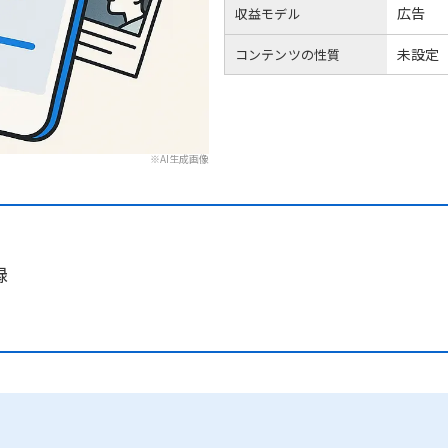
広告
収益モデル
未設定
コンテンツの性質
※AI生成画像
録