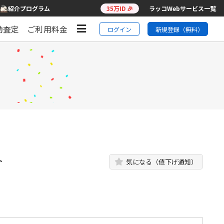
紹介プログラム
35万ID 🎉
ラッコWebサービス一覧
動査定
ご利用料金
ログイン
新規登録（無料）
ト
気になる（値下げ通知）