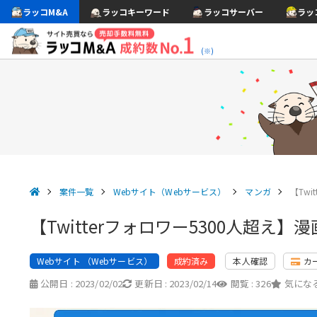
ラッコM&A
ラッコキーワード
ラッコサーバー
ラッ
(※)
案件一覧
Webサイト（Webサービス）
マンガ
【Tw
【Twitterフォロワー5300人超え】
Webサイト （Webサービス）
本人確認
カ
成約済み
公開日 :
2023/02/02
更新日 :
2023/02/14
閲覧 :
326
気になる