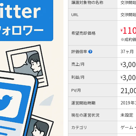
譲渡対象物の名称
交渉開
URL
交渉開
11
¥
希望売却価格
※成約価
37ヶ月
評価倍率
3,00
売上/月
¥
3,00
利益/月
¥
21,0
PV/月
2019年
運営開始時期
未設定
現在の運営状況
ゲーム
カテゴリ