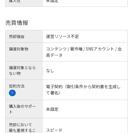
未設定
属人性
売買情報
運営リソース不足
売却理由
コンテンツ / 著作権 / SNSアカウント / 会
譲渡対象物
員データ
譲渡対象となら
なし
ない物
契約方法
電子契約（取引条件から契約書を生成し
て署名）
?
購入後のサポー
未設定
ト
売却において
スピード
最も重視するこ