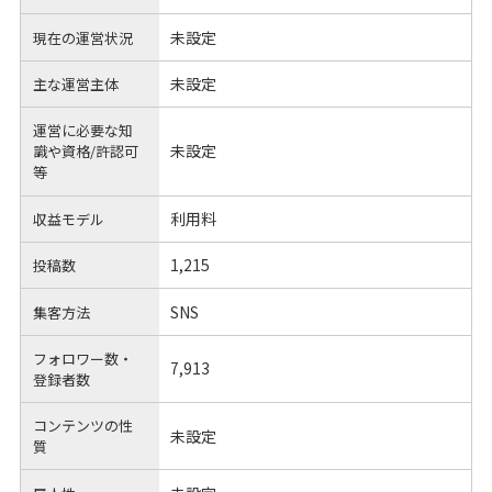
未設定
現在の運営状況
未設定
主な運営主体
運営に必要な知
未設定
識や
資格/許認可
等
利用料
収益モデル
1,215
投稿数
SNS
集客方法
フォロワー数・
7,913
登録者数
コンテンツの性
未設定
質