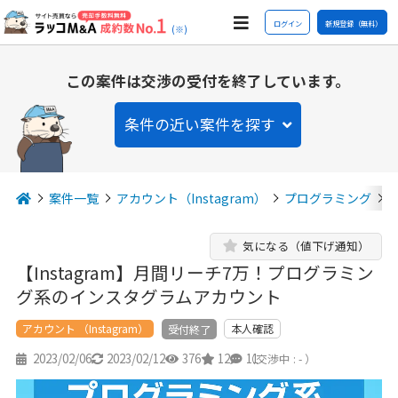
ログイン
新規登録（無料）
(※)
この案件は交渉の受付を終了しています。
条件の近い案件を探す
案件一覧
アカウント（Instagram）
プログラミング
気になる（値下げ通知）
【Instagram】月間リーチ7万！プログラミン
グ系のインスタグラムアカウント
アカウント （Instagram）
本人確認
受付終了
2023/02/06
2023/02/12
376
12
11
（交渉中 : - ）