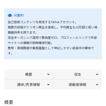
AI要約
自己啓発コンテンツを発信するTikTokアカウント。
複数の投稿がミリオン再生を達成し、平均再生も10万超と高い視
聴維持率を誇ります。
完全オーガニック運用で警告歴ゼロ、プロフィールリンクで外部
サイトへの導線が即時確保可能。
教育・資格関連の集客基盤として伸ばしやすい成長中の媒体で
す。
概要
収支
媒体/売買情報
掲載者情報
概要