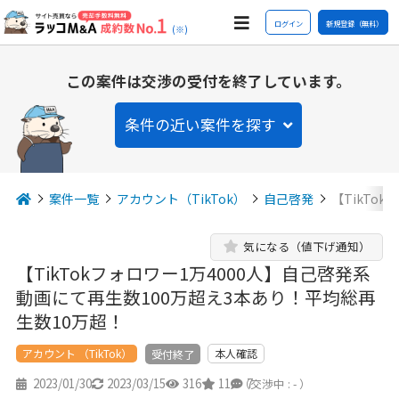
ログイン
新規登録（無料）
(※)
この案件は交渉の受付を終了しています。
条件の近い案件を探す
案件一覧
アカウント（TikTok）
自己啓発
【TikTo
気になる（値下げ通知）
【TikTokフォロワー1万4000人】自己啓発系
動画にて再生数100万超え3本あり！平均総再
生数10万超！
アカウント （TikTok）
本人確認
受付終了
2023/01/30
2023/03/15
316
11
7
（交渉中 : - ）