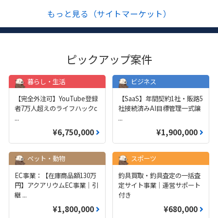
もっと見る（サイトマーケット）
ピックアップ案件
暮らし・生活
ビジネス
【完全外注可】YouTube登録
【SaaS】年間契約1社・販路5
者7万人超えのライフハックc
社接続済みAI目標管理一式譲
...
...
¥6,750,000
¥1,900,000
ペット・動物
スポーツ
EC事業：【在庫商品額130万
釣具買取・釣具査定の一括査
円】アクアリウムEC事業｜引
定サイト事業｜運営サポート
継
...
付き
¥1,800,000
¥680,000