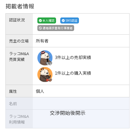
掲載者情報
認証状況
本人確認
SMS認証
適格請求書発行事業者
所有者
売主の立場
ラッコM&A
3件以上の売却実績
売買実績
1件以上の購入実績
個人
属性
名前
交渉開始後開示
ラッコM&A
利用情報