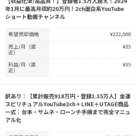
【収益化済/高品質！】登録者1.5万人超え！2024
年1月に最高月収約20万円！2ch面白系YouTube
ショート動画チャンネル
希望売却価格
¥222,000
売上/月（直
¥35
近）
利益/月（直
¥35
近）
訳あり：【累計販売918万円・登録1.35万人】金運
スピリチュアルYouTube2ch＋LINE＋UTAGE商品
一式｜台本・サムネ・ローンチ手順まで完全マニュ
アル化