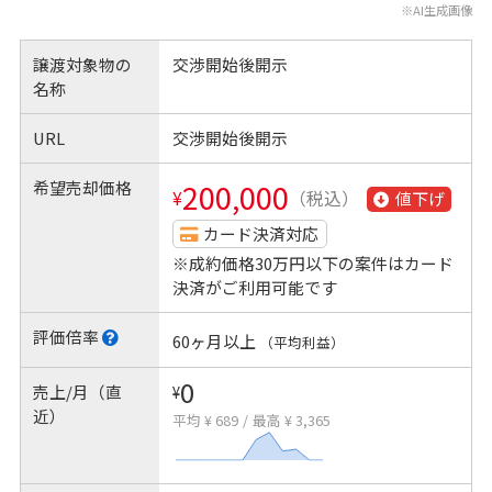
※AI生成画像
譲渡対象物の
交渉開始後開示
名称
URL
交渉開始後開示
希望売却価格
200,000
¥
（税込）
値下げ
カード決済対応
※成約価格30万円以下の案件はカード
決済がご利用可能です
評価倍率
60ヶ月以上
（平均利益）
0
売上/月（直
¥
近）
平均 ¥ 689
/
最高 ¥ 3,365