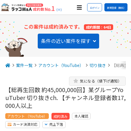
ログイン
新規登録（無料）
(※)
この案件は成約済みです。
成約期間：64日
条件の近い案件を探す
案件一覧
アカウント（YouTube）
切り抜き
【総再生回数
気になる（値下げ通知）
【総再生回数 約45,000,000回】某グループYo
uTuber 切り抜きch. 【チャンネル登録者数17,
000人以上
アカウント （YouTube）
本人確認
成約済み
カード決済対応
売上下落