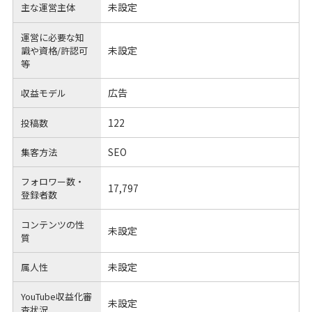
未設定
主な運営主体
運営に必要な知
未設定
識や
資格/許認可
等
広告
収益モデル
122
投稿数
SEO
集客方法
フォロワー数・
17,797
登録者数
コンテンツの性
未設定
質
未設定
属人性
YouTube収益化審
未設定
査状況