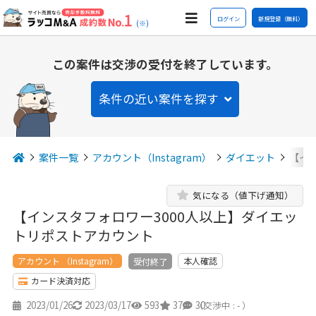
ログイン
新規登録（無料）
(※)
この案件は交渉の受付を終了しています。
条件の近い案件を探す
案件一覧
アカウント（Instagram）
ダイエット
【イ
気になる（値下げ通知）
【インスタフォロワー3000人以上】ダイエッ
トリポストアカウント
アカウント （Instagram）
本人確認
受付終了
カード決済対応
2023/01/26
2023/03/17
593
37
30
（交渉中 : - ）