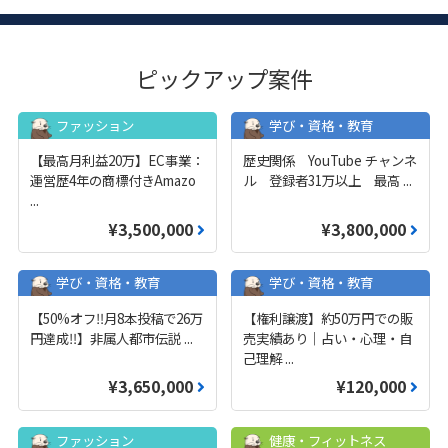
ピックアップ案件
ファッション
学び・資格・教育
【最高月利益20万】EC事業：
歴史関係 YouTube チャンネ
運営歴4年の商標付きAmazo
ル 登録者31万以上 最高
...
...
¥3,500,000
¥3,800,000
学び・資格・教育
学び・資格・教育
【50%オフ‼️月8本投稿で26万
【権利譲渡】約50万円での販
円達成‼️】非属人都市伝説
...
売実績あり｜占い・心理・自
己理解
...
¥3,650,000
¥120,000
ファッション
健康・フィットネス