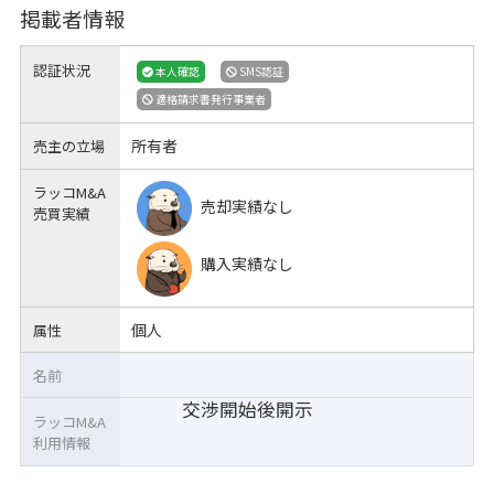
掲載者情報
認証状況
本人確認
SMS認証
適格請求書発行事業者
所有者
売主の立場
ラッコM&A
売却実績なし
売買実績
購入実績なし
個人
属性
名前
交渉開始後開示
ラッコM&A
利用情報