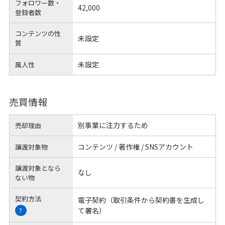
フォロワー数・
42,000
登録者数
コンテンツの性
未設定
質
未設定
属人性
売買情報
別事業に注力するため
売却理由
コンテンツ / 著作権 / SNSアカウント
譲渡対象物
譲渡対象となら
なし
ない物
契約方法
電子契約（取引条件から契約書を生成し
て署名）
?