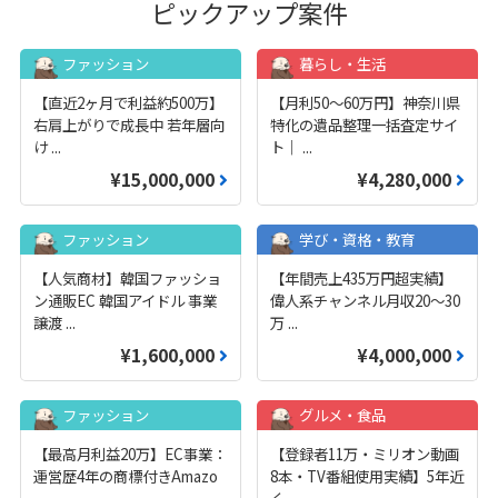
ピックアップ案件
ファッション
暮らし・生活
【直近2ヶ月で利益約500万】
【月利50〜60万円】神奈川県
右肩上がりで成長中 若年層向
特化の遺品整理一括査定サイ
け
...
ト｜
...
¥15,000,000
¥4,280,000
ファッション
学び・資格・教育
【人気商材】韓国ファッショ
【年間売上435万円超実績】
ン通販EC 韓国アイドル 事業
偉人系チャンネル月収20～30
譲渡
...
万
...
¥1,600,000
¥4,000,000
ファッション
グルメ・食品
【最高月利益20万】EC事業：
【登録者11万・ミリオン動画
運営歴4年の商標付きAmazo
8本・TV番組使用実績】5年近
...
く
...