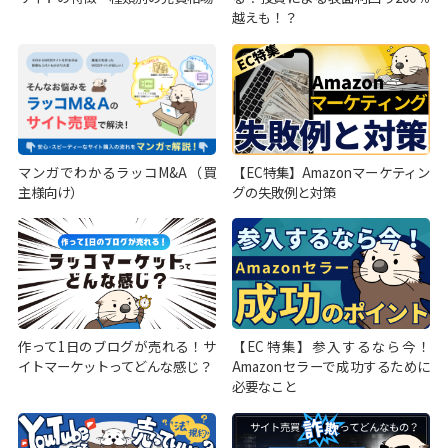
越えも！？
マンガでわかるラッコM&A（買
【EC特集】Amazonマーケティン
主様向け）
グの失敗例と対策
作って1日のブログが売れる！サ
【EC特集】参入するなら今！
イトマーケットってどんな感じ？
Amazonセラーで成功するために
必要なこと