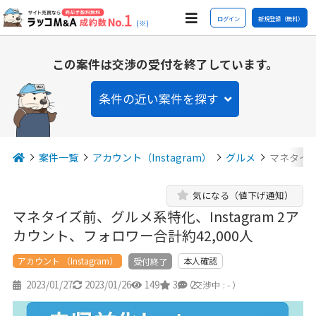
ログイン
新規登録（無料）
(※)
この案件は交渉の受付を終了しています。
条件の近い案件を探す
案件一覧
アカウント（Instagram）
グルメ
マネタイズ
気になる（値下げ通知）
マネタイズ前、グルメ系特化、Instagram 2ア
カウント、フォロワー合計約42,000人
アカウント （Instagram）
本人確認
受付終了
2023/01/27
2023/01/26
149
3
2
（交渉中 : - ）