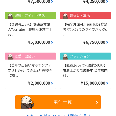
¥7,500,000
¥4,250,000
健康・フィットネス
暮らし・生活
【登録者1万人】健康系非属
【完全外注可】YouTube登録
人YouTube｜非属人運営可｜
者7万人超えのライフハックc
台
...
...
¥5,030,000
¥6,750,000
恋愛・出会い
ファッション
【ゴルフ出会いマッチングア
【直近2ヶ月で利益約500万】
プリ】3ヶ月で売上9万円獲得
右肩上がりで成長中 若年層向
（20
...
け
...
¥2,000,000
¥15,000,000
案件一覧
もっとピックアップ案件を見る