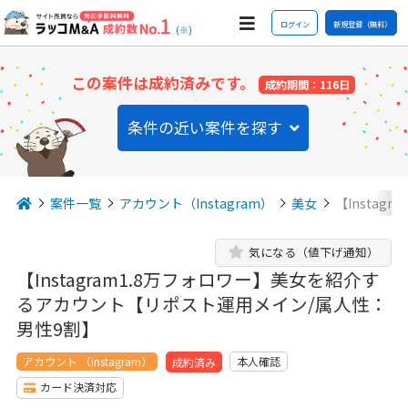
ログイン
新規登録（無料）
(※)
この案件は成約済みです。
成約期間：116日
条件の近い案件を探す
案件一覧
アカウント（Instagram）
美女
【Insta
気になる（値下げ通知）
【Instagram1.8万フォロワー】美女を紹介す
るアカウント【リポスト運用メイン/属人性：
男性9割】
アカウント （Instagram）
本人確認
成約済み
カード決済対応