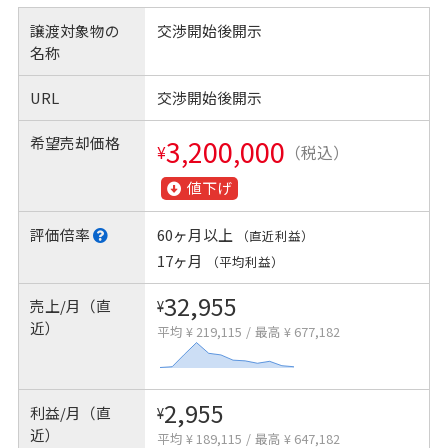
譲渡対象物の
交渉開始後開示
名称
URL
交渉開始後開示
希望売却価格
3,200,000
¥
（税込）
値下げ
評価倍率
60ヶ月以上
（直近利益）
17ヶ月
（平均利益）
32,955
売上/月（直
¥
近）
平均 ¥ 219,115
/
最高 ¥ 677,182
2,955
利益/月（直
¥
近）
平均 ¥ 189,115
/
最高 ¥ 647,182