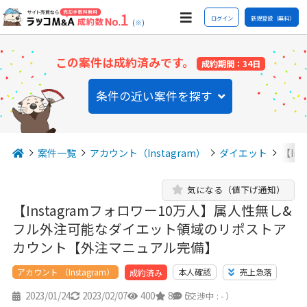
ログイン
新規登録（無料）
(※)
この案件は成約済みです。
成約期間：34日
条件の近い案件を探す
案件一覧
アカウント（Instagram）
ダイエット
【In
気になる（値下げ通知）
【Instagramフォロワー10万人】属人性無し&
フル外注可能なダイエット領域のリポストア
カウント【外注マニュアル完備】
アカウント （Instagram）
本人確認
売上急落
成約済み
2023/01/24
2023/02/07
400
8
5
（交渉中 : - ）