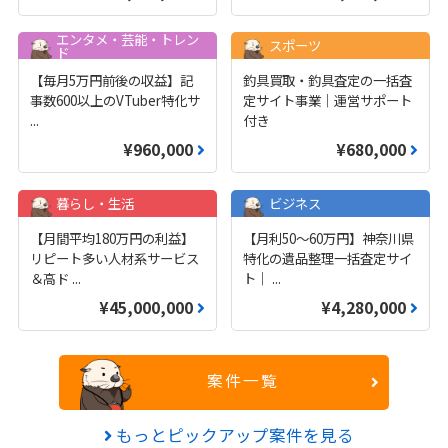
エンタメ・芸能・トレン
スポーツ
ド
【毎月5万円前後の収益】記
釣具買取・釣具査定の一括査
事数600以上のVTuber特化サ
定サイト事業｜運営サポート
...
付き
¥960,000
¥680,000
暮らし・生活
ビジネス
【月間平均180万円の利益】
【月利50〜60万円】神奈川県
リピート多い人材系サービス
特化の遺品整理一括査定サイ
＆高ド
...
ト｜
...
¥45,000,000
¥4,280,000
案件一覧
もっとピックアップ案件を見る