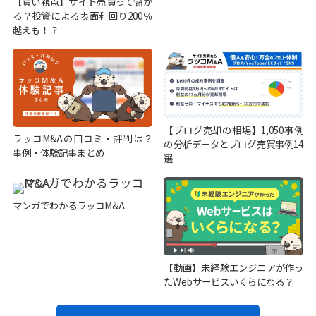
【買い視点】サイト売買って儲か
る？投資による表面利回り200％
越えも！？
【ブログ売却の相場】1,050事例
ラッコM&Aの口コミ・評判は？
の分析データとブログ売買事例14
事例・体験記事まとめ
選
マンガでわかるラッコM&A
【動画】未経験エンジニアが作っ
たWebサービスいくらになる？