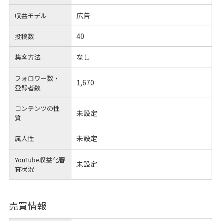
広告
収益モデル
40
投稿数
なし
集客方法
フォロワー数・
1,670
登録者数
コンテンツの性
未設定
質
未設定
属人性
YouTube収益化審
未設定
査状況
売買情報