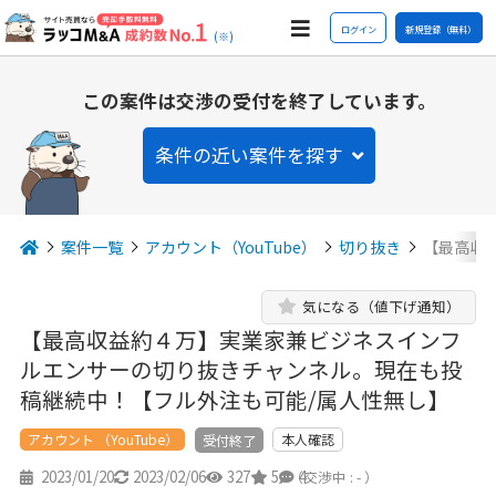
ログイン
新規登録（無料）
(※)
この案件は交渉の受付を終了しています。
条件の近い案件を探す
案件一覧
アカウント（YouTube）
切り抜き
【最高収
気になる（値下げ通知）
【最高収益約４万】実業家兼ビジネスインフ
ルエンサーの切り抜きチャンネル。現在も投
稿継続中！【フル外注も可能/属人性無し】
アカウント （YouTube）
本人確認
受付終了
2023/01/20
2023/02/06
327
5
4
（交渉中 : - ）