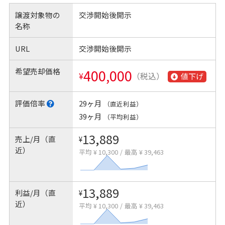
譲渡対象物の
交渉開始後開示
名称
URL
交渉開始後開示
希望売却価格
400,000
¥
（税込）
値下げ
評価倍率
29ヶ月
（直近利益）
39ヶ月
（平均利益）
13,889
売上/月（直
¥
近）
平均 ¥ 10,300
/
最高 ¥ 39,463
13,889
利益/月（直
¥
近）
平均 ¥ 10,300
/
最高 ¥ 39,463