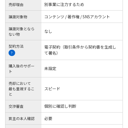
別事業に注力するため
売却理由
コンテンツ / 著作権 / SNSアカウント
譲渡対象物
譲渡対象となら
なし
ない物
契約方法
電子契約（取引条件から契約書を生成し
て署名）
?
購入後のサポー
未設定
ト
売却において
スピード
最も重視するこ
と
個別に確認し判断
交渉審査
必要
買主の本人確認