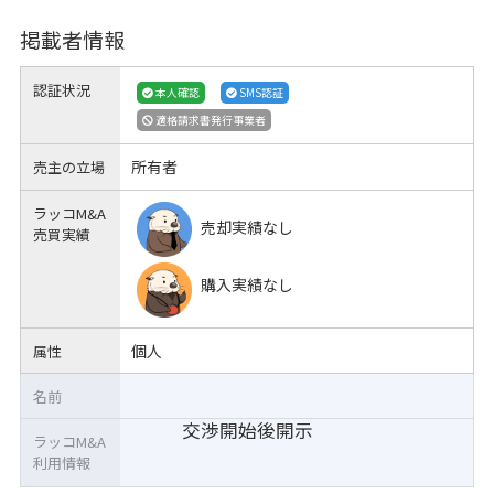
掲載者情報
認証状況
本人確認
SMS認証
適格請求書発行事業者
所有者
売主の立場
ラッコM&A
売却実績なし
売買実績
購入実績なし
個人
属性
名前
交渉開始後開示
ラッコM&A
利用情報