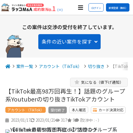
ログイン
新規登録（無料）
(※)
この案件は交渉の受付を終了しています。
条件の近い案件を探す
案件一覧
アカウント（TikTok）
切り抜き
【TikTo
気になる（値下げ通知）
【TikTok最高98万回再生！】話題のグループ
系Youtuberの切り抜きTikTokアカウント
アカウント （TikTok）
本人確認
カード決済対応
受付終了
2023/01/17
2023/01/21
317
9
7
（交渉中 : - ）