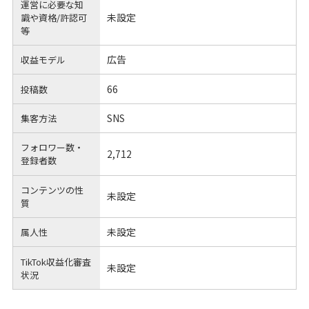
運営に必要な知
未設定
識や
資格/許認可
等
広告
収益モデル
66
投稿数
SNS
集客方法
フォロワー数・
2,712
登録者数
コンテンツの性
未設定
質
未設定
属人性
TikTok収益化審査
未設定
状況