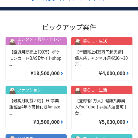
ピックアップ案件
エンタメ・芸能・トレン
暮らし・生活
ド
【直近月間売上700万】ポケ
【年間売上435万円超実績】
モンカードBASEサイトshop
偉人系チャンネル月収20～30
...
万
...
¥18,500,000
¥4,000,000
ファッション
暮らし・生活
【最高月利益20万】EC事業：
【登録者1万人】健康系非属
運営歴4年の商標付きAmazo
人YouTube｜非属人運営可｜
...
台
...
¥3,500,000
¥5,030,000