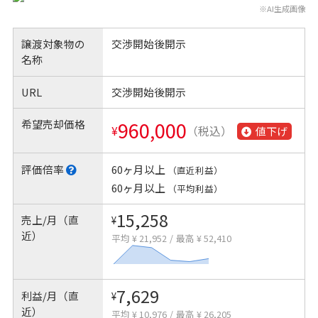
※AI生成画像
譲渡対象物の
交渉開始後開示
名称
URL
交渉開始後開示
希望売却価格
960,000
¥
（税込）
値下げ
評価倍率
60ヶ月以上
（直近利益）
60ヶ月以上
（平均利益）
15,258
売上/月（直
¥
近）
平均 ¥ 21,952
/
最高 ¥ 52,410
7,629
利益/月（直
¥
近）
平均 ¥ 10,976
/
最高 ¥ 26,205