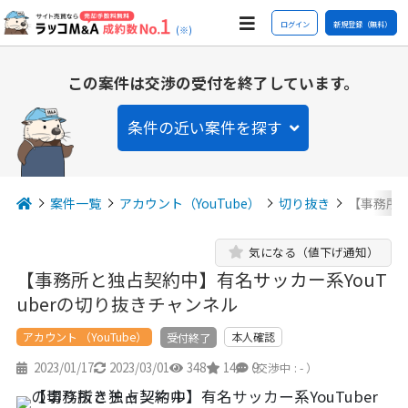
ログイン
新規登録（無料）
(※)
この案件は交渉の受付を終了しています。
条件の近い案件を探す
案件一覧
アカウント（YouTube）
切り抜き
【事務所と
気になる（値下げ通知）
【事務所と独占契約中】有名サッカー系YouT
uberの切り抜きチャンネル
アカウント （YouTube）
本人確認
受付終了
2023/01/17
2023/03/01
348
14
9
（交渉中 : - ）