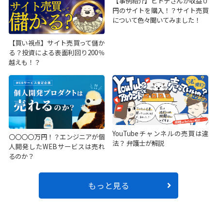
【事例紹介】ヒトデさんが収益０
円のサイトを購入！？サイト売買
について色々聞いてみました！
【買い視点】サイト売買って儲か
る？投資による表面利回り200％
越えも！？
YouTubeチャンネルの売買は違
〇〇〇〇万円！？エンジニアが個
法？ 弁護士が解説
人開発したWEBサービスは売れ
るのか？
もっと見る