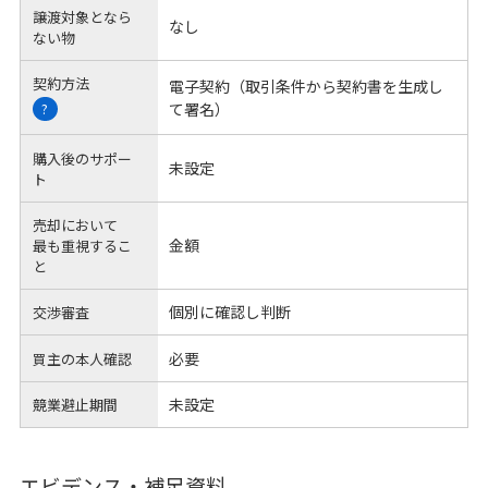
譲渡対象となら
なし
ない物
契約方法
電子契約（取引条件から契約書を生成し
て署名）
?
購入後のサポー
未設定
ト
売却において
金額
最も重視するこ
と
個別に確認し判断
交渉審査
必要
買主の本人確認
未設定
競業避止期間
エビデンス・補足資料