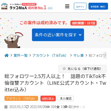
ログイン
新規登録（無料）
(※)
この案件は成約済みです。
成約期間：157日
条件の近い案件を探す
案件一覧
アカウント（TikTok）
サレ妻
総フォロワー2
気になる（値下げ通知）
総フォロワー2.5万人以上！ 話題のTikTok不
倫復讐アカウント（LINE公式アカウント・Tw
itter込み）
アカウント （TikTok）
本人確認
成約済み
2023/01/17
2023/04/08
304
10
6
（交渉中 : - ）