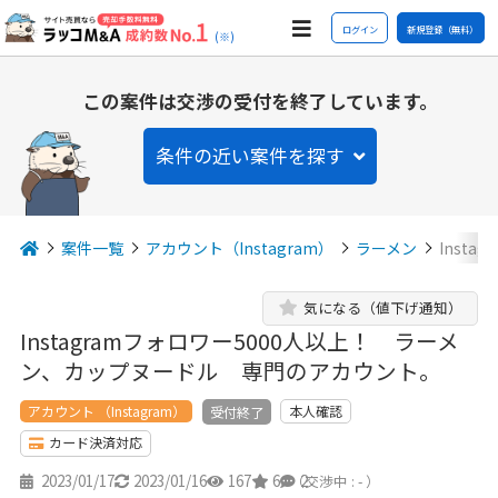
ログイン
新規登録（無料）
(※)
この案件は交渉の受付を終了しています。
条件の近い案件を探す
案件一覧
アカウント（Instagram）
ラーメン
Inst
気になる（値下げ通知）
Instagramフォロワー5000人以上！ ラーメ
ン、カップヌードル 専門のアカウント。
アカウント （Instagram）
本人確認
受付終了
カード決済対応
2023/01/17
2023/01/16
167
6
2
（交渉中 : - ）