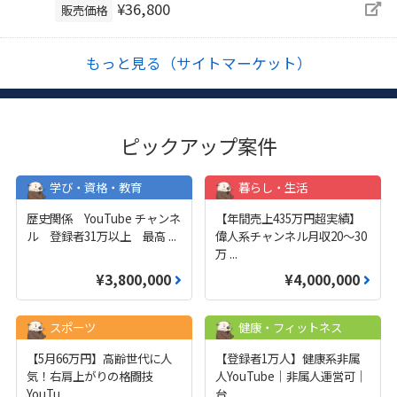
¥36,800
販売価格
もっと見る（サイトマーケット）
ピックアップ案件
学び・資格・教育
暮らし・生活
歴史関係 YouTube チャンネ
【年間売上435万円超実績】
ル 登録者31万以上 最高
...
偉人系チャンネル月収20～30
万
...
¥3,800,000
¥4,000,000
スポーツ
健康・フィットネス
【5月66万円】高齢世代に人
【登録者1万人】健康系非属
気！右肩上がりの格闘技
人YouTube｜非属人運営可｜
YouTu
...
台
...