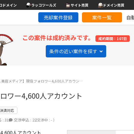
コドメイン
ラッコツールズ
サイト売買
ドメイン売買
売却案件登録
案件一覧
自
この案件は成約済みです。
成約期間：107日
条件の近い案件を探す
美容メディア】現役フォロワー4,600人アカウン…
ワー4,600人アカウント
決済対応
 :
31
交渉申込 :
22
（交渉中 : - ）