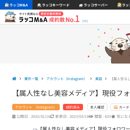
ラッコM&A
ラッコキーワード
ラッコサーバー
ラッ
(※)
案件一覧
アカウント（Instagram）
美容
【属人性なし
【属人性なし美容メディア】現役フォロ
アカウント （Instagram）
本人確認
カード
成約済み
公開日 :
2023/01/16
更新日 :
2023/03/18
閲覧 :
635
気になる