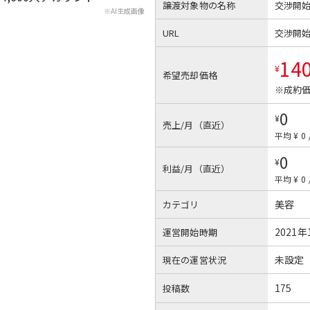
譲渡対象物の名称
交渉開
※AI生成画像
URL
交渉開
14
¥
希望売却価格
※成約価
0
¥
売上/月（直近）
平均 ¥ 0
0
¥
利益/月（直近）
平均 ¥ 0
美容
カテゴリ
2021年
運営開始時期
未設定
現在の運営状況
175
投稿数