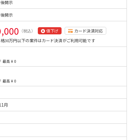
始後開示
始後開示
0,000
（税込）
値下げ
カード決済対応
格30万円以下の案件はカード決済がご利用可能です
/
最高 ¥ 0
/
最高 ¥ 0
11月