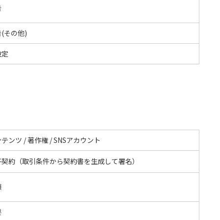
告
(その他)
設定
テンツ / 著作権 / SNSアカウント
子契約（取引条件から契約書を生成して署名）
額
要