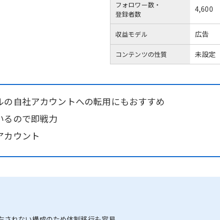
フォロワー数・
4,600
登録者数
広告
収益モデル
未設定
コンテンツの性質
ルの自社アカウントへの転用にもおすすめ
いるので即戦力
アカウント
右されない構成のため体制移行も容易。