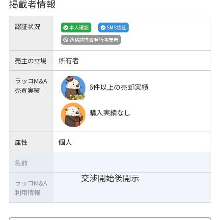
掲載者情報
認証状況
本人確認
SMS認証
適格請求書発行事業者
所有者
売主の立場
ラッコM&A
6件以上の売却実績
売買実績
購入実績なし
個人
属性
名前
交渉開始後開示
ラッコM&A
利用情報