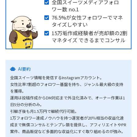
全国スイーツメディアフォロ
ワー数 no.1
76.5%が女性フォロワーでマネ
タイズしやすい
15万垢作成経験者が売却額の2割
マネタイズ できるまでコンサル
AI要約
全国スイーツ情報を発信するInstagramアカウント。
女性比率7割超のフォロワー基盤を持ち、ジャンル最大級の支持
を獲得。
運用は投稿作成からDM対応まで外注化済みで、オーナー作業は1
日5分の分析のみ。
引継ぎ後も月1.5万円で継続代行可能。
1万フォロワー達成ノウハウを持つ運営者が20％相当の収益化達
成まで無償コンサルとテンプレ類を提供し、アフィリエイトやPR
案件、商品販促など多面的な収益化にすぐ取り組めるのが強み。