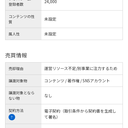
24,000
登録者数
コンテンツの性
未設定
質
未設定
属人性
売買情報
運営リソース不足/別事業に注力するため
売却理由
コンテンツ / 著作権 / SNSアカウント
譲渡対象物
譲渡対象となら
なし
ない物
契約方法
電子契約（取引条件から契約書を生成し
て署名）
?