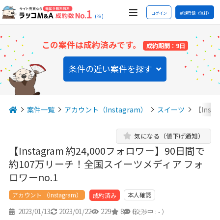
ログイン
新規登録（無料）
(※)
この案件は成約済みです。
成約期間：9日
条件の近い案件を探す
案件一覧
アカウント（Instagram）
スイーツ
【Inst
気になる（値下げ通知）
【Instagram 約24,000フォロワー】90日間で
約107万リーチ！全国スイーツメディア フォ
ロワーno.1
アカウント （Instagram）
本人確認
成約済み
2023/01/13
2023/01/22
229
8
6
（交渉中 : - ）