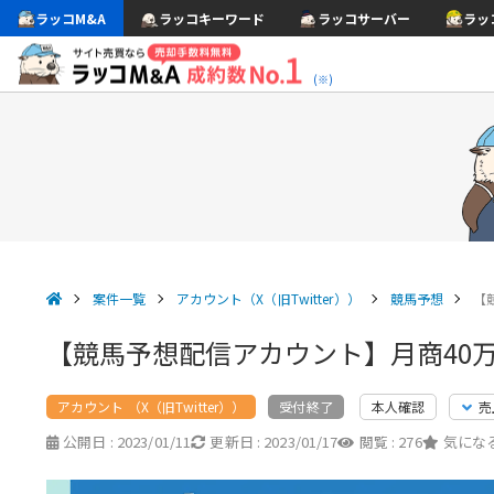
ラッコM&A
ラッコキーワード
ラッコサーバー
ラッ
(※)
案件一覧
アカウント（X（旧Twitter））
競馬予想
【
【競馬予想配信アカウント】月商40
アカウント （X（旧Twitter））
本人確認
売
受付終了
公開日 :
2023/01/11
更新日 :
2023/01/17
閲覧 :
276
気になる