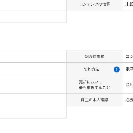
未
コンテンツの性質
コン
譲渡対象物
電
契約方法
?
売却において
ス
最も重視すること
必
買主の本人確認