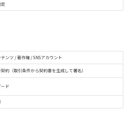
設定
テンツ / 著作権 / SNSアカウント
子契約（取引条件から契約書を生成して署名）
ピード
要