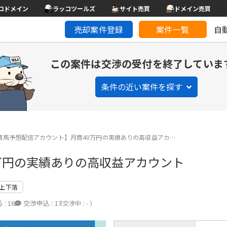
コドメイン
ラッコツールズ
サイト売買
ドメイン売買
売却案件登録
案件一覧
自
この案件は交渉の受付を終了していま
条件の近い案件を探す
競馬予想配信アカウント】月商40万円の実績ありの高収益アカ…
万円の実績ありの高収益アカウント
上下落
 :
16
交渉申込 :
17
（交渉中 : - ）