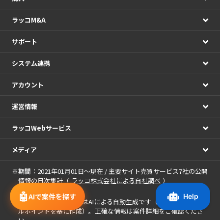
ラッコM&A
サポート
システム連携
アカウント
運営情報
ラッコWebサービス
メディア
※期間：2021年01月01日～現在 / 主要サイト売買サービス7社の公開
情報の日次集計（
ラッコ株式会社による自社調べ
）
🤖
AIで案件を探す
※
案件に表示される画像
はAIによる自動生成です（案件名・アピー
ルポイントを基に作成）。正確な情報は案件詳細をご確認くださ