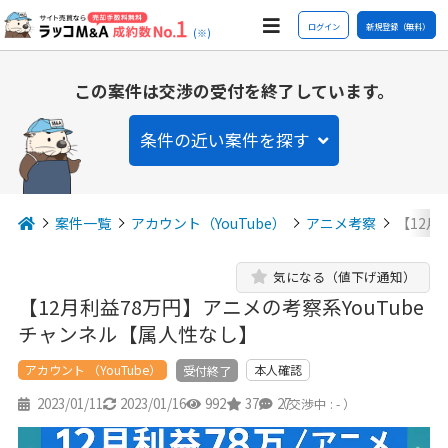
ログイン
新規登録（無料）
(※)
この案件は交渉の受付を終了しています。
条件の近い案件を探す
案件一覧
アカウント（YouTube）
アニメ考察
【12月
気になる（値下げ通知）
【12月利益78万円】アニメの考察系YouTube
チャンネル【属人性なし】
アカウント （YouTube）
本人確認
受付終了
2023/01/11
2023/01/16
992
37
27
（交渉中 : - ）