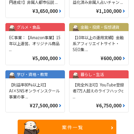
円達成‼️】非属人都市伝説
...
益化済み非属人占いチャン
...
¥3,650,000
¥1,100,000
グルメ・食品
金融・投資・仮想通貨
EC事業：【Amazon事業】15
【10年以上の運用実績】金融
年以上運営、オリジナル商品
系アフィリエイトサイト・
...
SEO集
...
¥5,000,000
¥600,000
学び・資格・教育
暮らし・生活
【利益率80%以上可】
【完全外注可】YouTube登録
AI×SNSオンラインスクール
者7万人超えのライフハックc
事業の事
...
...
¥27,500,000
¥6,750,000
案件一覧