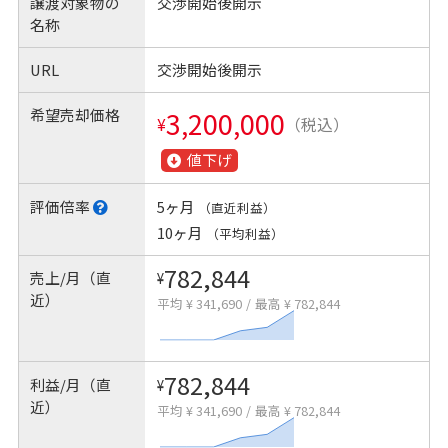
譲渡対象物の
交渉開始後開示
名称
URL
交渉開始後開示
希望売却価格
3,200,000
¥
（税込）
値下げ
評価倍率
5ヶ月
（直近利益）
10ヶ月
（平均利益）
782,844
売上/月（直
¥
近）
平均 ¥ 341,690
/
最高 ¥ 782,844
782,844
利益/月（直
¥
近）
平均 ¥ 341,690
/
最高 ¥ 782,844