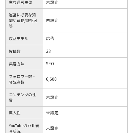
未設定
主な運営主体
運営に必要な知
未設定
識や
資格/許認可
等
広告
収益モデル
33
投稿数
SEO
集客方法
フォロワー数・
6,600
登録者数
コンテンツの性
未設定
質
未設定
属人性
YouTube収益化審
未設定
査状況