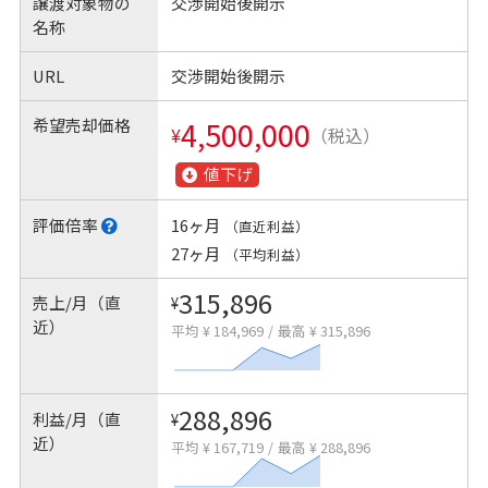
譲渡対象物の
交渉開始後開示
名称
URL
交渉開始後開示
希望売却価格
4,500,000
¥
（税込）
値下げ
評価倍率
16ヶ月
（直近利益）
27ヶ月
（平均利益）
315,896
売上/月（直
¥
近）
平均 ¥ 184,969
/
最高 ¥ 315,896
288,896
利益/月（直
¥
近）
平均 ¥ 167,719
/
最高 ¥ 288,896