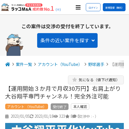
ログイン
新規登録（無料）
(※)
この案件は交渉の受付を終了しています。
条件の近い案件を探す
案件一覧
アカウント（YouTube）
野球選手
【運用開
気になる（値下げ通知）
【運用開始３か月で月収30万円】右肩上がり
大谷翔平専門チャンネル！完全外注可能
アカウント （YouTube）
本人確認
受付終了
2023/01/05
2023/01/18
323
8
5
（交渉中 : - ）