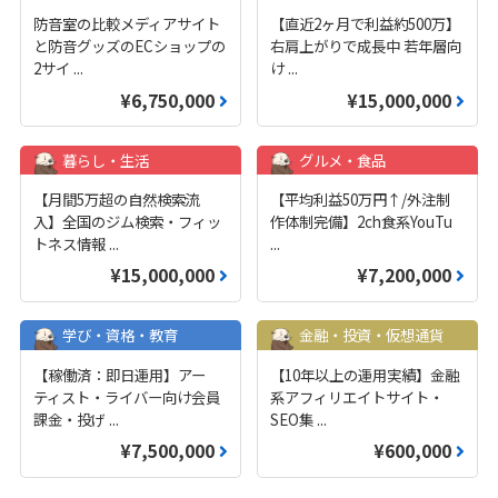
防音室の比較メディアサイト
【直近2ヶ月で利益約500万】
と防音グッズのECショップの
右肩上がりで成長中 若年層向
2サイ
...
け
...
¥6,750,000
¥15,000,000
暮らし・生活
グルメ・食品
【月間5万超の自然検索流
【平均利益50万円↑/外注制
入】全国のジム検索・フィッ
作体制完備】2ch食系YouTu
トネス情報
...
...
¥15,000,000
¥7,200,000
学び・資格・教育
金融・投資・仮想通貨
【稼働済：即日運用】アー
【10年以上の運用実績】金融
ティスト・ライバー向け会員
系アフィリエイトサイト・
課金・投げ
...
SEO集
...
¥7,500,000
¥600,000