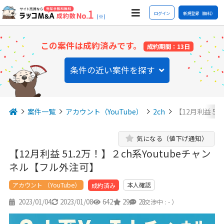
ログイン
新規登録（無料）
(※)
この案件は成約済みです。
成約期間：13日
条件の近い案件を探す
案件一覧
アカウント（YouTube）
2ch
【12月利益 51
気になる（値下げ通知）
【12月利益 51.2万！】２ch系Youtubeチャン
ネル【フル外注可】
アカウント （YouTube）
本人確認
成約済み
2023/01/04
2023/01/08
642
29
23
（交渉中 : - ）