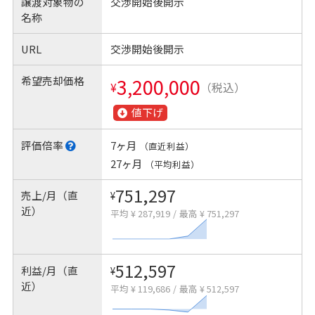
譲渡対象物の
交渉開始後開示
名称
URL
交渉開始後開示
希望売却価格
3,200,000
¥
（税込）
値下げ
評価倍率
7ヶ月
（直近利益）
27ヶ月
（平均利益）
751,297
売上/月（直
¥
近）
平均 ¥ 287,919
/
最高 ¥ 751,297
512,597
利益/月（直
¥
近）
平均 ¥ 119,686
/
最高 ¥ 512,597